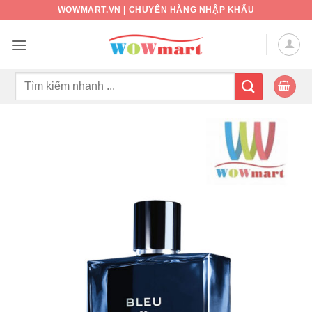
Bỏ
WOWMART.VN | CHUYÊN HÀNG NHẬP KHẨU
qua
nội
dung
Tìm
kiếm: