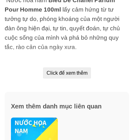
Nước hoa nam
Bleu De Chanel Parfum
Pour Homme 100ml
lấy cảm hứng từ tư
tưởng tự do, phóng khoáng của một người
đàn ông hiện đại, tự tin, quyết đoán, tự chủ
cuộc sống của mình và phá bỏ những quy
tắc, rào cản của ngày xưa.
Sản phẩm được tạo ra bởi nhà pha chế lừng
danh Jacques Polge.
• Tầng hương đầu tươi
Click để xem thêm
mát từ Chanh vàng, Cam bergamot, bạc hà
tạo cảm giác sảng khoái, thoải mái. Tiếp đó là
sự kết hợp tinh tế của hoa oải hương, quả
Xem thêm danh mục liên quan
dứa, hoa phong lữ nồng nàn đầy lôi cuốn,
vừa hiện đại, vừa lịch lãm của quý ông trưởng
thành.