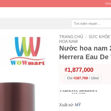
Chín
Tìm
kiếm:
TRANG CHỦ
/
SỨC KHỎE 
HOA NAM
Nước hoa nam 2
Herrera Eau De 
₫
1,877,000
Chỉ
₫187,700
/
10ml
Xuất xứ:
MỸ