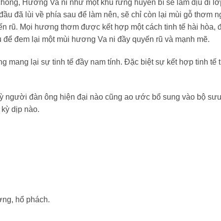
chóng, Hương Va ni như một khu rừng huyền bí sẽ làm dịu đi 
ầu đã lùi về phía sau để làm nên, sẽ chỉ còn lại mùi gỗ thơm 
 rũ. Mọi hương thơm được kết hợp một cách tinh tế hài hòa, đ
ều để đem lại một mùi hương Va ni đầy quyến rũ và mạnh mẽ.
 mang lại sự tinh tế đầy nam tính. Đặc biệt sự kết hợp tinh tế 
ỳ người đàn ông hiện đại nào cũng ao ước bổ sung vào bộ sưu
kỳ dịp nào.
ơng, hổ phách.