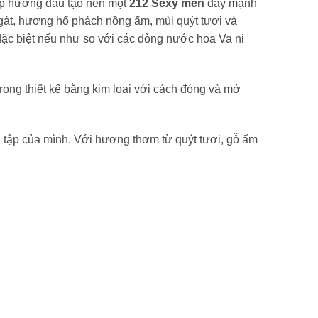
lớp hương đầu tạo nên một
212 Sexy men
đầy mạnh
ngát, hương hổ phách nồng ấm, mùi quýt tươi và
ặc biệt nếu như so với các dòng nước hoa Va ni
trong thiết kế bằng kim loại với cách đóng và mở
 tập của mình. Với hương thơm từ quýt tươi, gỗ ấm