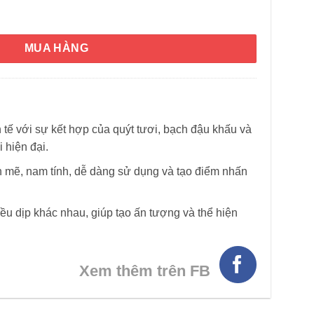
rolina Herrera Eau De Toilette 100ml số lượng
MUA HÀNG
tế với sự kết hợp của quýt tươi, bạch đậu khấu và
 hiện đại.
HÌNH THẬT
nh mẽ, nam tính, dễ dàng sử dụng và tạo điểm nhấn
ều dịp khác nhau, giúp tạo ấn tượng và thể hiện
Xem thêm trên FB