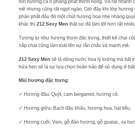
nơi hương cà ri phảng phất thơm nồng. Và rất nhanh 
mẽ nhưng cũng rất ngọt ngào. Giờ đây khi lớp hương đ
phản phất đâu đó một chút hương hoa nhẹ nhàng quyến
khác thì
212 Sexy Men
thật sự đã làm tốt hơn rất nhi
Tương tự như hương thơm đặc trưng, thiết kế chai cũng
nắp chai cũng làm toát lên sự rắn chắc và mạnh mẽ.
212 Sexy Men
sẽ là dòng nước hoa lý tưởng mà bất k
hứa hẹn sẽ là sự lựa chọn hoàn hảo để sử dụng ở bất 
Mùi hương đặc trưng:
✓ Hương đầu: Quýt, cam bergamot, hương cỏ.
✓ Hương giữa: Bạch đậu khấu, hương hoa, hạt tiêu.
✓ Hương cuối: Vani, gỗ đàn hương, gỗ guaiac, xạ hư