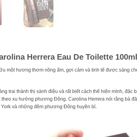
olina Herrera Eau De Toilette 100m
ữu một hương thơm nồng ấm, gợi cảm và tinh tế được sáng chế
ng trai thành thị sành điệu và rất biết cách thể hiện mình, đặc 
t theo xu hướng phương Đông. Carolina Herrera nói rằng bà đã
w York và những đêm phương Đông huyền bí.