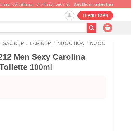
h sách đổi trả hàng
Chính sách bảo mật
Điều khoản và điều kiện
THANH TOÁN
- SẮC ĐẸP
/
LÀM ĐẸP
/
NƯỚC HOA
/
NƯỚC
12 Men Sexy Carolina
Toilette 100ml