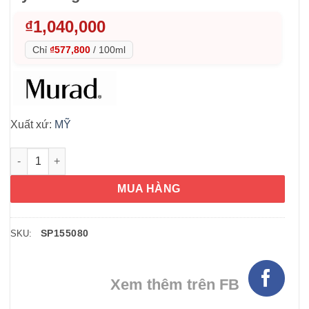
₫
1,040,000
Chỉ
₫577,800
/
100ml
Xuất xứ:
MỸ
Nước hoa hồng Murad Resurgence Hydrating Toner 180ml số 
MUA HÀNG
SP155080
SKU:
Xem thêm trên FB