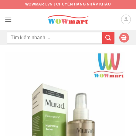
Bỏ
WOWMART.VN | CHUYÊN HÀNG NHẬP KHẨU
qua
nội
dung
Tìm
kiếm: