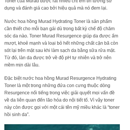
Toner của Murad được rất nhiều chị em tin tưởng sử
dụng và đánh giá cao bởi hiệu quả mà nó đem lại.
Nước hoa hồng Murad Hydrating Toner là sản phẩm
cần thiết cho mỗi bạn gái dù trong bất kỳ chế độ chăm
sóc da nào. Toner Murad Resurgence giúp da được ẩm
mượt, khoẻ mạnh và loại bỏ hết những chất cặn bã còn
sót lại trên mặt sau khi làm sạch da bằng sữa rửa mặt.
Từ đó, làn da được trở về độ pH tự nhiên và trở nên
mềm mịn dài lâu.
Đặc biệt nước hoa hồng Murad Resurgence Hydrating
Toner là một trong những đứa con cưng thuộc dòng
Resurgence nổi tiếng trong việc giải quyết mọi vấn đề
về da liên quan đến lão hóa do nội tiết tố. Vì vậy toner
này còn được gọi với một cái tên mỹ miều khác là “toner
hồi sinh da”.