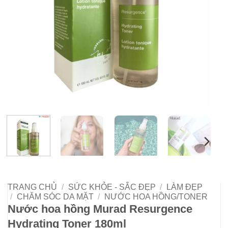
TRANG CHỦ
/
SỨC KHỎE - SẮC ĐẸP
/
LÀM ĐẸP
/
CHĂM SÓC DA MẶT
/
NƯỚC HOA HỒNG/TONER
Nước hoa hồng Murad Resurgence
Hydrating Toner 180ml