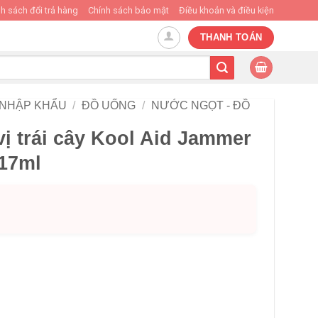
h sách đổi trả hàng
Chính sách bảo mật
Điều khoản và điều kiện
THANH TOÁN
 NHẬP KHẨU
/
ĐỒ UỐNG
/
NƯỚC NGỌT - ĐỒ
vị trái cây Kool Aid Jammer
117ml