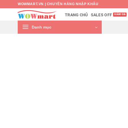
Bỏ
WOWMART.VN | CHUYÊN HÀNG NHẬP KHẨU
qua
SALES OFF
TRANG CHỦ
nội
dung
Danh mục