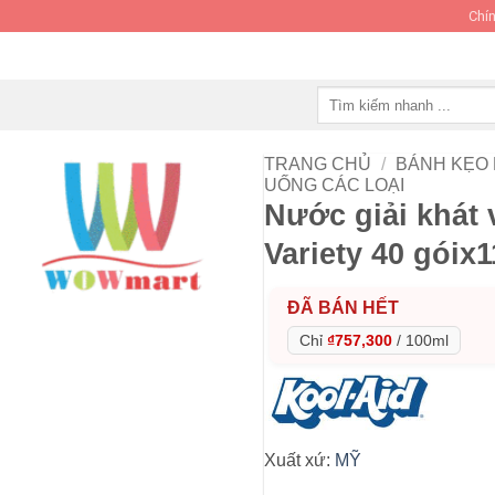
Chín
Tìm
kiếm:
TRANG CHỦ
/
BÁNH KẸO
UỐNG CÁC LOẠI
Nước giải khát 
Variety 40 góix
ĐÃ BÁN HẾT
Chỉ
₫757,300
/
100ml
Xuất xứ:
MỸ