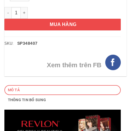
Nhuộm tóc Revlon Colorsilk Medium Brown số 42 số lượng
MUA HÀNG
SP348407
SKU:
Xem thêm trên FB
MÔ TẢ
THÔNG TIN BỔ SUNG