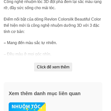
Công nghệ nhuộm tóc 3D đột phá đem lại sắc màu rạng
rỡ, đầy sức sống cho mái tóc.
Điểm nổi bật của dòng Revlon Colorsilk Beautiful Color
thể hiện mới là công nghệ nhuộm dưỡng 3D với 3 đặc
tính cơ bản:
–
Mang đến màu sắc tự nhiên.
–
Đều màu ở mọi góc nhìn.
–
Đa chiều từ góc đến ngọn.
Click để xem thêm
Ngoài ra, Revlon còn có những ưu điểm:
–
Chiết xuất táo xanh tự nhiên trong sản phẩm giúp bảo
Xem thêm danh mục liên quan
vệ tóc trong và sau quá trình nhuộm cùng hương thơm
dịu nhẹ.