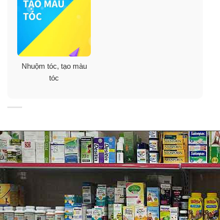
–
Các loại Protein nuôi dưỡng tóc từ trong ra ngoài
mang lại hiệu quả mềm mượt, óng ả, khỏe mạnh hơn.
–
Sản phẩm hoàn toàn không chứa ammoniac mang
đến hương thơm nhẹ nhàng cho da đầu, không gây
cảm giác đau rát hay kích ứng ngày cả lần đầu sử dụng.
Nhuộm tóc, tạo màu
tóc
Revlons Colorsilk với sắc màu đa dạng tự nhiên, phù
hợp với làn da và màu tóc của người Châu Á như các
sắc độ đen, nâu sậm, nâu hạt dẻ…