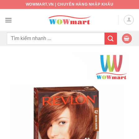
Bỏ
WOWMART.VN | CHUYÊN HÀNG NHẬP KHẨU
qua
nội
dung
Tìm
kiếm: