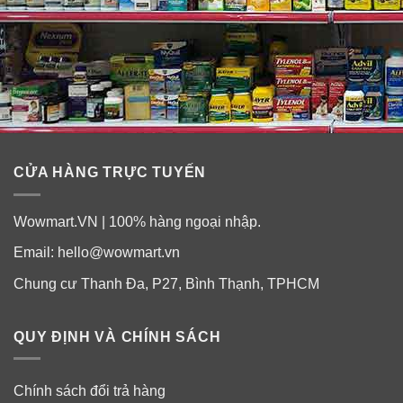
CỬA HÀNG TRỰC TUYẾN
Cách nhuộm tóc với Revlon ColorSilk
Wowmart.VN | 100% hàng ngoại nhập.
Baeutiful Color 42 Medium Brown
Email:
hello@wowmart.vn
Bước 1
: Pha chế hỗn hợp nhuộm.
Chung cư Thanh Đa, P27, Bình Thạnh, TPHCM
Đeo găng tay, hòa trộn hỗn hợp theo hướng dẫn sử
dụng đi kèm trong hộp thuốc nhuộm.
QUY ĐỊNH VÀ CHÍNH SÁCH
Bước 2
: Nhuộm tóc.
Chính sách đổi trả hàng