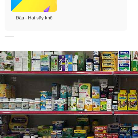
Đậu - Hạt sấy khô
Giới thiệu sản phẩm:
Nam việt quất sấy khô Member’s Mark
Cranberries
1,59kg của Mỹ lựa chọn những quả việt quất chín mọng,
nhưng không bị úng dập, đảm bảo chất lượng từ những
khu vườn hữu cơ tốt nhất nước Mỹ. Chúng được sấy
khô trên quy trình hiện đại, đạt tiêu chuẩn nghiêm ngặt
về an toàn, không chứa gluten, không chứa chất béo,
chất bảo quản độc hại.
Nam việt quất sấy khô Member’s Mark
Cranberries
1,59kg của Mỹ còn độ ẩm tương đối, ăn rất ngon, vị ngọt
hơi chua, kích thích vô cùng, bên cạnh đó, còn bổ sung
vitamin và chất khoáng dồi dào cho cơ thể.