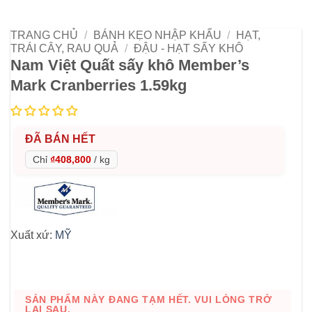
TRANG CHỦ
/
BÁNH KẸO NHẬP KHẨU
/
HẠT,
TRÁI CÂY, RAU QUẢ
/
ĐẬU - HẠT SẤY KHÔ
Nam Việt Quất sấy khô Member’s
Mark Cranberries 1.59kg
ĐÃ BÁN HẾT
Chỉ
₫408,800
/
kg
Xuất xứ:
MỸ
SẢN PHẨM NÀY ĐANG TẠM HẾT. VUI LÒNG TRỞ
LẠI SAU.