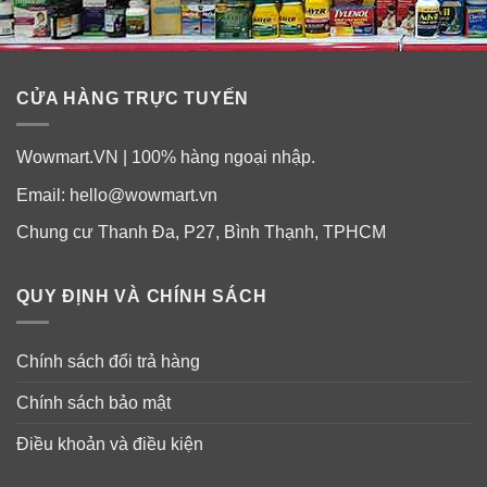
Sản phẩm được đóng túi zip 1,59kg, thích hợp làm quà
biếu tặng hoặc sử dụng trong những ngày Tết cũng rất
tuyệt vời.
CỬA HÀNG TRỰC TUYẾN
Wowmart.VN | 100% hàng ngoại nhập.
Email:
hello@wowmart.vn
Chung cư Thanh Đa, P27, Bình Thạnh, TPHCM
QUY ĐỊNH VÀ CHÍNH SÁCH
Chính sách đổi trả hàng
Chính sách bảo mật
Điều khoản và điều kiện