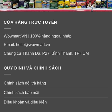
1 năm (hoặc hơn 1 năm) mà không phải lo nghĩ. Máy sử
dụng 2 viên pin AAA có thể thay thế được.
CỬA HÀNG TRỰC TUYẾN
Wowmart.VN | 100% hàng ngoại nhập.
Email:
hello@wowmart.vn
Chung cư Thanh Đa, P27, Bình Thạnh, TPHCM
QUY ĐỊNH VÀ CHÍNH SÁCH
Chính sách đổi trả hàng
Chính sách bảo mật
Điều khoản và điều kiện