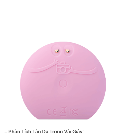
– Phân Tích Làn Da Trong Vài Giây: