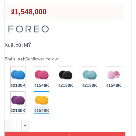
₫
1,548,000
Xuất xứ:
MỸ
Phân loại
:
Sunflower Yellow
₫2130K
₫1548K
₫2130K
₫2130K
₫1548K
₫2130K
₫1548K
Máy rửa mặt Foreo fofo Sunflower Yellow số lượng