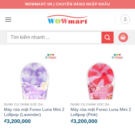
Bỏ
WOWMART.VN | CHUYÊN HÀNG NHẬP KHẨU
qua
nội
dung
Tìm
kiếm:
DỤNG CỤ CHĂM SÓC DA
DỤNG CỤ CHĂM SÓC DA
Máy rửa mặt Foreo Luna Mini 2
Máy rửa mặt Foreo Luna Mini 2
Lollipop (Lavender)
Lollipop (Pink)
₫
3,200,000
₫
3,200,000