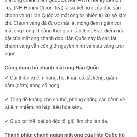
Mật ong chanh Hàn Quốc Duwon – NH Honey Lemon
Tea (NH Honey Citron Tea) là sự kết hợp của đặc sản
chanh vàng Hàn Quốc và mật ong tự nhiên từ xứ sở kim
chi. Chanh vàng đã được thái lát mỏng đem ngâm với
mật ong trong khoảng thời gian cần thiết. Đặc điểm nổi
bật của mật ong chanh đào Hàn Quốc này là các lát
chanh vàng vẫn còn giữ nguyên hình và màu vàng tươi
ngon.
Công dụng hủ chanh mật ong Hàn Quốc
✓
Cải thiện v.i.ê.m họng, ho, khàn cổ, tắt tiếng, giảm
đàm (đờm) trong cổ họng.
✓
Tăng đề kháng cho cơ thể, phòng chống các bệnh về
v.i.ê.m nhiễm, hô hấp, tiêu hóa kém.
✓
Giúp cơ thể loại bỏ độc tố, giữ ẩm cho làn da.
Thành phần chanh ngâm mật ong của Hàn Quốc hủ