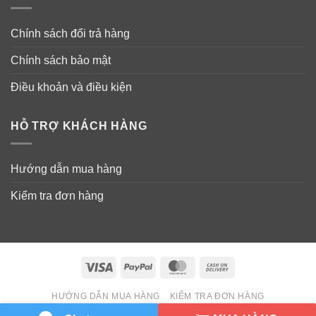
Chính sách đổi trả hàng
Chính sách bảo mật
Điều khoản và điều kiện
HỖ TRỢ KHÁCH HÀNG
Hướng dẫn mua hàng
Kiểm tra đơn hàng
Visa
PayPal
MasterCard
Cash
On
HƯỚNG DẪN MUA HÀNG
KIỂM TRA ĐƠN HÀNG
Delivery
Copyright 2026 ©
Wowmart VN