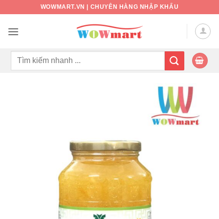
Bỏ
WOWMART.VN | CHUYÊN HÀNG NHẬP KHẨU
qua
nội
dung
Tìm
kiếm: