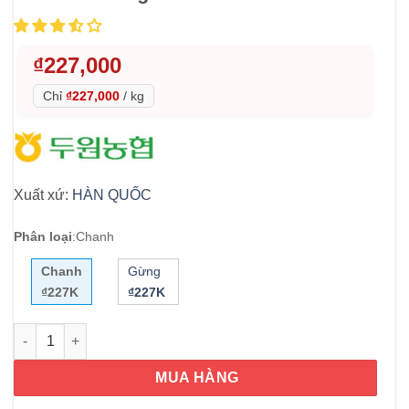
₫
227,000
Chỉ
₫227,000
/
kg
Xuất xứ:
HÀN QUỐC
Phân loại
:
Chanh
Chanh
Gừng
₫227K
₫227K
Mật ong chanh Hàn Quốc Duwon Citron Tea 1kg số lượng
MUA HÀNG