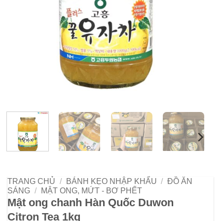
TRANG CHỦ
/
BÁNH KẸO NHẬP KHẨU
/
ĐỒ ĂN
SÁNG
/
MẬT ONG, MỨT - BƠ PHẾT
Mật ong chanh Hàn Quốc Duwon
Citron Tea 1kg