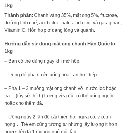
1kg
Thành phần
: Chanh vàng 35%, mật ong 5%, fructose,
đường tinh chế, acid citric, natri acid citric và garaginan,
Vitamin C. Hỗn hợp ở dạng lỏng và quánh.
Hướng dẫn sử dụng mật ong chanh Hàn Quốc lọ
1kg
– Bạn có thể dùng ngay khi mở hộp.
– Dùng để pha nước uống hoặc ăn trực tiếp.
– Pha 1 – 2 muỗng mật ong chanh với nước lọc hoặc
trà… (tùy sở thích) lượng vừa đủ, có thể uống nguội
hoặc cho thêm đá.
– Uống ngày 2 lần để cải thiện ho, ngứa cổ, v.i.ê.m
họng… Trẻ em cũng tương tự nhưng lấy lượng ít hơn
người lớn là 1 muỗng nhỏ mỗi lần.