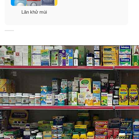
✓
Secret Clear Gel không mùi được khá nhiều bạn
Lăn khử mùi
chọn mua vì không ảnh hưởng đến mùi nước hoa,
lotion hay xịt toàn thân mà các bạn đang dùng.
✓
Loại gel trong này thoa vào mát mát, cảm giác nhẹ
nhàng như không thoa gì cả.
✓
Gel thấm, khô nhanh, không để lại vết hằn, không gây
tác dụng phụ hay bị ố quần áo.
✓
Hiệu quả ngăn khử mùi vượt trội cả ngày, cảm giác
rất khô thoáng, không gây dị ứng.
Thành phần lăn khử mùi cho nữ Secret Clear Gel
Fresh Orchid 73g