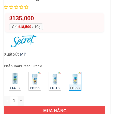
₫
135,000
Chỉ
₫18,500
/
10g
Xuất xứ:
MỸ
Phân loại
:
Fresh Orchid
₫140K
₫135K
₫161K
₫135K
Lăn khử mùi Secret Fresh Orchid Clear Gel 73g số lượng
MUA HÀNG