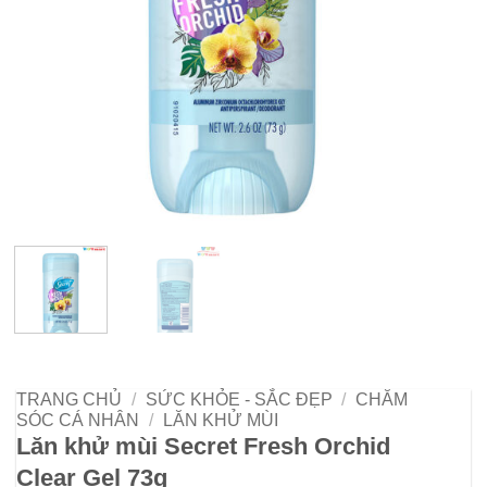
TRANG CHỦ
/
SỨC KHỎE - SẮC ĐẸP
/
CHĂM
SÓC CÁ NHÂN
/
LĂN KHỬ MÙI
Lăn khử mùi Secret Fresh Orchid
Clear Gel 73g