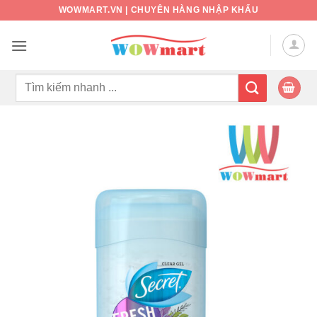
Bỏ
WOWMART.VN | CHUYÊN HÀNG NHẬP KHẨU
qua
nội
dung
Tìm
kiếm: