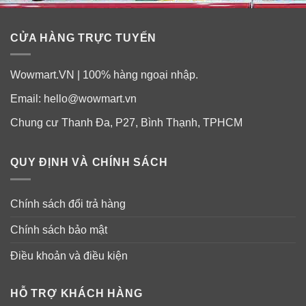
Thành phần lăn khử mùi cho nữ Secret
CỬA HÀNG TRỰC TUYẾN
Clear Gel Boho Berry 73g
Wowmart.VN | 100% hàng ngoại nhập.
Email:
hello@wowmart.vn
Chung cư Thanh Đa, P27, Bình Thạnh, TPHCM
QUY ĐỊNH VÀ CHÍNH SÁCH
Chính sách đổi trả hàng
Chính sách bảo mật
Điều khoản và điều kiện
HỖ TRỢ KHÁCH HÀNG