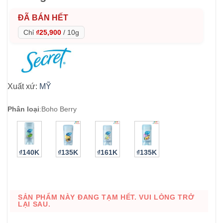
ĐÃ BÁN HẾT
Chỉ
₫25,900
/
10g
Xuất xứ:
MỸ
Phân loại
:
Boho Berry
₫140K
₫135K
₫161K
₫135K
SẢN PHẨM NÀY ĐANG TẠM HẾT. VUI LÒNG TRỞ
LẠI SAU.