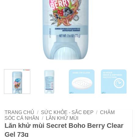
TRANG CHỦ
/
SỨC KHỎE - SẮC ĐẸP
/
CHĂM
SÓC CÁ NHÂN
/
LĂN KHỬ MÙI
Lăn khử mùi Secret Boho Berry Clear
Gel 73g