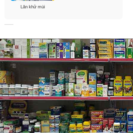
Lăn khử mùi
tác dụng phụ hay bị ố quần áo.
✓
Hiệu quả ngăn khử mùi vượt trội cả ngày, cảm giác
rất khô thoáng, không gây dị ứng.