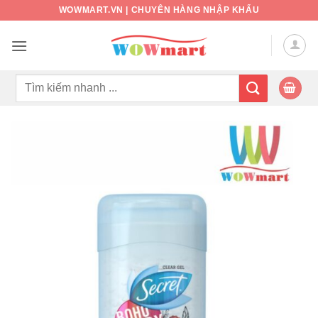
Bỏ
WOWMART.VN | CHUYÊN HÀNG NHẬP KHẨU
qua
nội
dung
Tìm
kiếm: