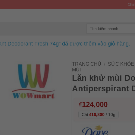
Chín
Tìm
kiếm:
rant Deodorant Fresh 74g” đã được thêm vào giỏ hàng.
TRANG CHỦ
/
SỨC KHỎE 
MÙI
Lăn khử mùi Dov
Antiperspirant 
₫
124,000
Chỉ
₫16,800
/
10g