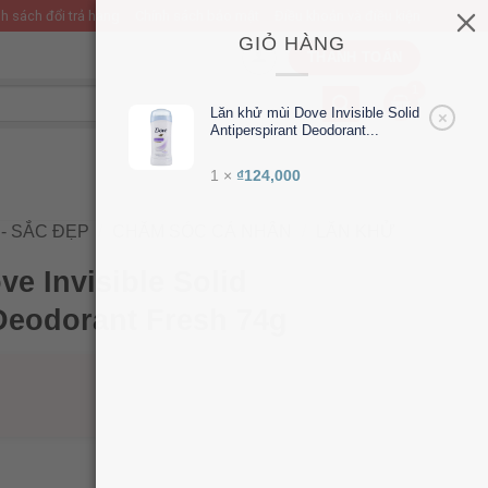
h sách đổi trả hàng
Chính sách bảo mật
Điều khoản và điều kiện
GIỎ HÀNG
THANH TOÁN
Lăn khử mùi Dove Invisible Solid
×
Antiperspirant Deodorant...
1 ×
₫
124,000
- SẮC ĐẸP
/
CHĂM SÓC CÁ NHÂN
/
LĂN KHỬ
e Invisible Solid
Deodorant Fresh 74g