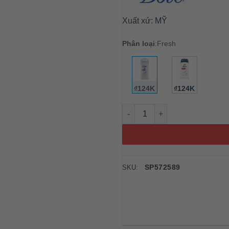
Xuất xứ:
MỸ
Phân loại
:
Fresh
₫124K
₫124K
Lăn khử mùi Dove Invisible So
SP572589
SKU: