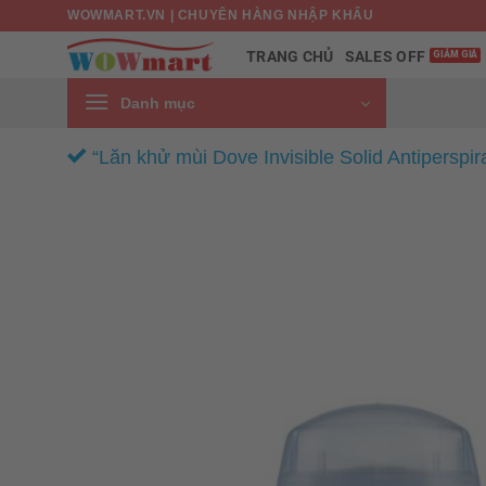
Bỏ
WOWMART.VN | CHUYÊN HÀNG NHẬP KHẨU
qua
SALES OFF
TRANG CHỦ
nội
dung
Danh mục
“Lăn khử mùi Dove Invisible Solid Antiperspi