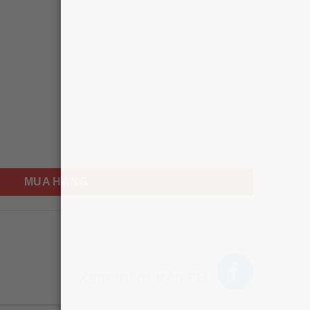
lid Antiperspirant Deodorant Fresh 74g số lượng
MUA HÀNG
HÌNH THẬT
Xem thêm trên FB