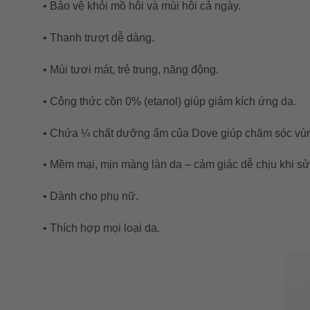
• Bảo vệ khỏi mồ hôi và mùi hôi cả ngày.
• Thanh trượt dễ dàng.
• Mùi tươi mát, trẻ trung, năng động.
• Công thức cồn 0% (etanol) giúp giảm kích ứng da.
• Chứa ¼ chất dưỡng ẩm của Dove giúp chăm sóc vùng
• Mềm mại, mịn màng làn da – cảm giác dễ chịu khi sử
• Dành cho phụ nữ.
• Thích hợp mọi loại da.