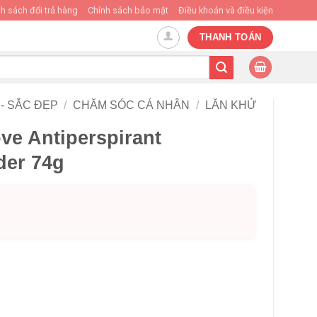
h sách đổi trả hàng
Chính sách bảo mật
Điều khoản và điều kiện
THANH TOÁN
- SẮC ĐẸP
/
CHĂM SÓC CÁ NHÂN
/
LĂN KHỬ
ve Antiperspirant
der 74g