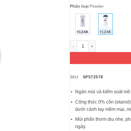
Phân loại
:
Powder
₫124K
₫124K
Lăn khử mùi Dove Antiperspir
SP572578
SKU:
Ngăn mùi và kiểm soát mồ 
Công thức 0% cồn (etanol
dưới cánh tay mềm mại, m
Mùi phấn thơm dịu nhẹ, ph
ngày.