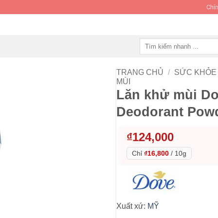
Chín
Tìm
kiếm:
TRANG CHỦ
/
SỨC KHỎE 
MÙI
Lăn khử mùi Do
Deodorant Pow
₫
124,000
Chỉ
₫16,800
/
10g
Xuất xứ:
MỸ