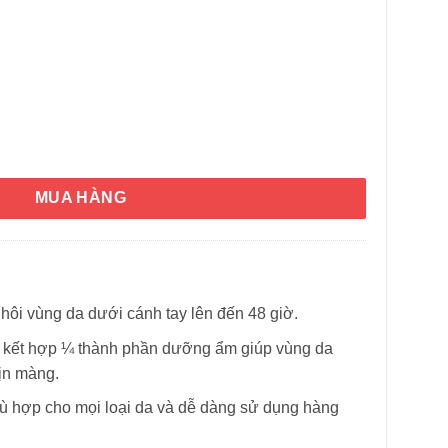
ant Deodorant Powder 74g số lượng
MUA HÀNG
hôi vùng da dưới cánh tay lên đến 48 giờ.
) kết hợp ¼ thành phần dưỡng ẩm giúp vùng da
ịn màng.
ù hợp cho mọi loại da và dễ dàng sử dụng hàng
HÌNH THẬT