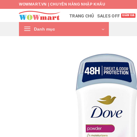
Bỏ
WOWMART.VN | CHUYÊN HÀNG NHẬP KHẨU
qua
SALES OFF
TRANG CHỦ
nội
dung
Danh mục