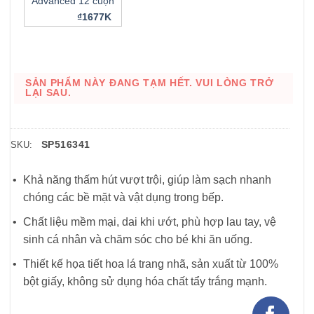
Advanced 12 cuộn
₫1677K
SẢN PHẨM NÀY ĐANG TẠM HẾT. VUI LÒNG TRỞ
LẠI SAU.
SP516341
SKU:
Khả năng thấm hút vượt trội, giúp làm sạch nhanh
chóng các bề mặt và vật dụng trong bếp.
Chất liệu mềm mại, dai khi ướt, phù hợp lau tay, vệ
sinh cá nhân và chăm sóc cho bé khi ăn uống.
Thiết kế họa tiết hoa lá trang nhã, sản xuất từ 100%
bột giấy, không sử dụng hóa chất tẩy trắng mạnh.