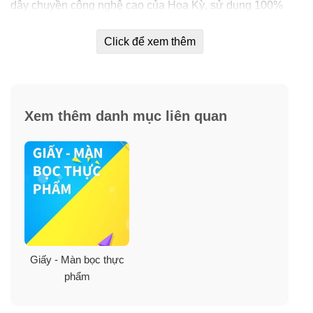
dây chuyền công nghệ cao của Hoa Kỳ, sử dụng 100%
nguyên liệu bột giấy, không có hóa chất tẩy trắng độc
hại mang đến một sự lựa chọn sản phẩm khăn giấy an
Click để xem thêm
toàn cho mỗi gia đình.
✓
Chất liệu mềm và dai hơn so với các loại giấy thông
thường.
Xem thêm danh mục liên quan
✓
Nếu bạn quan tâm đến sức khỏe của mọi người trong
gia đình, đang tìm kiếm một loại giấy lau an toàn, dẻo
dai, sạch thì Bounty là sự lựa chọn hoàn hảo.
Giấy - Màn bọc thực
phẩm