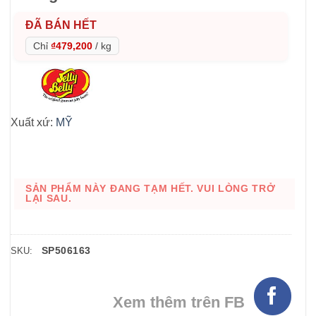
ĐÃ BÁN HẾT
Chỉ
₫479,200
/
kg
Xuất xứ:
MỸ
SẢN PHẨM NÀY ĐANG TẠM HẾT. VUI LÒNG TRỞ
LẠI SAU.
SP506163
SKU:
Xem thêm trên FB