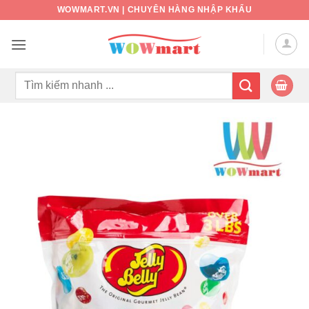
Bỏ
WOWMART.VN | CHUYÊN HÀNG NHẬP KHẨU
qua
nội
dung
Tìm
kiếm: