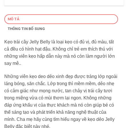
MÔ TẢ
THÔNG TIN BỔ SUNG
Kẹo trái cây Jelly Belly là loại kẹo có đủ vị, đủ màu, tất
cả đều có hình hạt đậu. Không chỉ trẻ em thích thú với
những viên kẹo hấp dẫn này mà nó còn làm người lớn
say mê..
Những viên kẹo deo dẻo xinh đẹp được tráng lớp ngoài
láng bóng, săn chắc. Lớp trong thì mềm mềm, dẻo nhẹ
có cảm giác như mọng nước, tan chảy vị trái cây tươi
trong miệng vừa có mùi thơm lại ngon. Không những
đáp ứng khẩu vị của thực khách mà nó còn giúp bé có
thể sáng tạo và phát triển khả năng nghệ thuật của
mình. Cha mẹ hãy cùng tìm hiểu ngay về kẹo dẻo Jelly
Belly đặc biệt này nhé.