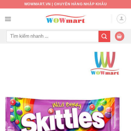
Bỏ
WOWMART.VN | CHUYÊN HÀNG NHẬP KHẨU
qua
nội
dung
Tìm
kiếm: