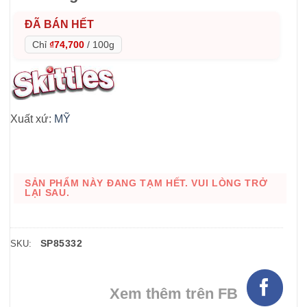
ĐÃ BÁN HẾT
Chỉ
₫74,700
/
100g
Xuất xứ:
MỸ
SẢN PHẨM NÀY ĐANG TẠM HẾT. VUI LÒNG TRỞ
LẠI SAU.
SP85332
SKU:
Xem thêm trên FB