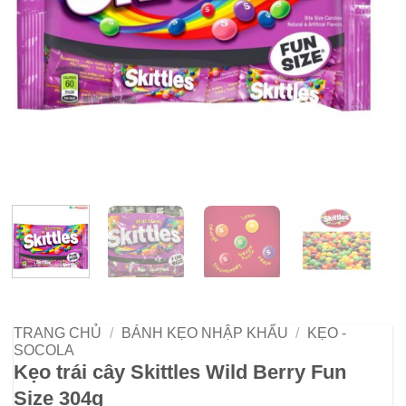
TRANG CHỦ
/
BÁNH KẸO NHẬP KHẨU
/
KẸO -
SOCOLA
Kẹo trái cây Skittles Wild Berry Fun
Size 304g