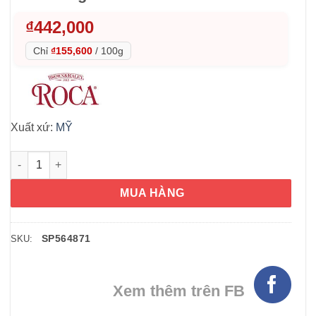
₫
442,000
Chỉ
₫155,600
/
100g
Xuất xứ:
MỸ
Kẹo socola Brown & Haley Extra Dark Roca 284g số lượng
MUA HÀNG
SP564871
SKU:
Xem thêm trên FB