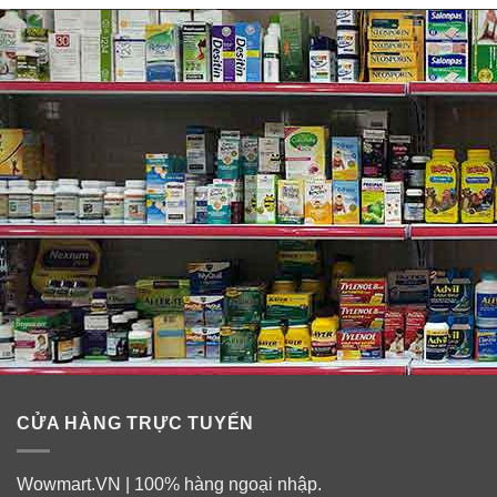
Ưu điểm:
✓ Từ thành phần chất lượng
: Từ năm 1912 cho đến
ngày nay, Brown & Haley vui mừng thông báo rằng các
nhà sản xuất bánh kẹo ROCA Master của họ là họ vẫn
đang sử dụng những nguyên liệu tốt để tạo ra ROCA
Buttercrunch.
✓
Đóng gói riêng từng viên
: Kẹo chất lượng tuyệt vời
và ngon tuyệt được gói riêng để bạn dễ bảo quản, lấy ra
và thưởng thức.
CỬA HÀNG TRỰC TUYẾN
✓
Luôn đồng hành cùng bạn
: Món ngon yêu thích!
Bạn có thể thưởng thức với cà phê, trà hoặc dùng cho
Wowmart.VN | 100% hàng ngoại nhập.