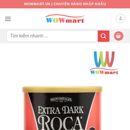
Bỏ
WOWMART.VN | CHUYÊN HÀNG NHẬP KHẨU
qua
nội
dung
Tìm
kiếm: