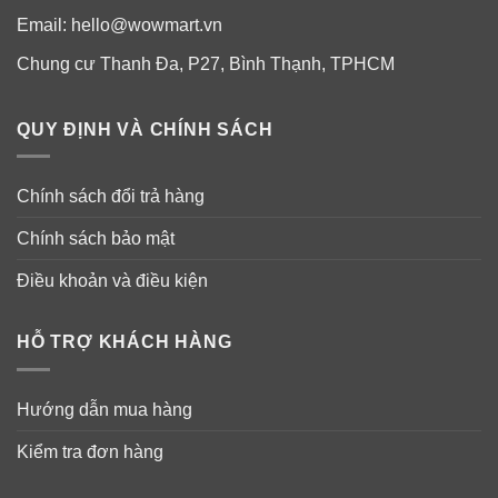
bữa sáng, bữa ăn nhẹ buổi sáng hoặc buổi chiều, món
Email:
hello@wowmart.vn
tráng miệng bữa trưa hoặc bữa tối.
Chung cư Thanh Đa, P27, Bình Thạnh, TPHCM
✓
Tuyệt vời cho sự chia sẻ
: Sô cô la đen và kẹo bơ
cứng tinh tế! Nó cũng có một lớp sô cô la giòn tuyệt vời.
QUY ĐỊNH VÀ CHÍNH SÁCH
ROCA là tuyệt vời để tặng quà hoặc tiệc tùng vào các
ngày lễ, Tết.
Chính sách đổi trả hàng
Chính sách bảo mật
Điều khoản và điều kiện
HỖ TRỢ KHÁCH HÀNG
Hướng dẫn mua hàng
Kiểm tra đơn hàng