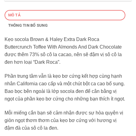
MÔ TẢ
THÔNG TIN BỔ SUNG
Kẹo socola Brown & Haley Extra Dark Roca
Buttercrunch Toffee With Almonds And Dark Chocolate
được thêm 73% sô cô la cacao, nên sẽ đậm vị sô cô la
đen hơn loại “Dark Roca”.
Phần trung tâm vẫn là kẹo bơ cứng kết hợp cùng hạnh
nhân California cao cấp và một chút bột ca cao bổ sung.
Bao bọc bên ngoài là lớp socola đen để cân bằng vị
ngọt của phần kẹo bơ cứng cho những bạn thích ít ngọt.
Mỗi miếng cắn bạn sẽ cảm nhận được sự hòa quyện vị
giòn ngọt thơm thơm của kẹo bơ cứng với hương vị
đậm đà của sô cô la đen.