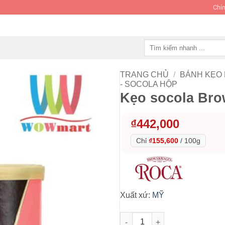
Chín
Tìm
kiếm:
TRANG CHỦ
/
BÁNH KẸO
- SOCOLA HỘP
Kẹo socola Bro
₫
442,000
Chỉ
₫155,600
/
100g
Xuất xứ:
MỸ
Kẹo socola Brown & Haley Dar