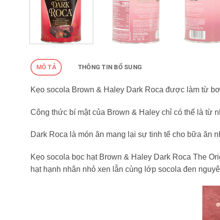
MÔ TẢ
THÔNG TIN BỔ SUNG
Kẹo socola Brown & Haley Dark Roca được làm từ bơ 
Công thức bí mật của Brown & Haley chỉ có thể là từ 
Dark Roca là món ăn mang lại sự tinh tế cho bữa ăn 
Kẹo socola bọc hạt Brown & Haley Dark Roca The Origi
hạt hạnh nhân nhỏ xen lẫn cùng lớp socola đen nguyê