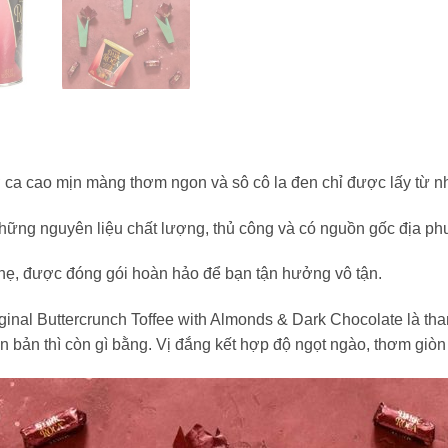
ca cao mịn màng thơm ngon và sô cô la đen chỉ được lấy từ n
những nguyên liệu chất lượng, thủ công và có nguồn gốc địa p
nhẹ, được đóng gói hoàn hảo để bạn tận hưởng vô tận.
nal Buttercrunch Toffee with Almonds & Dark Chocolate là tha
n bản thì còn gì bằng. Vị đắng kết hợp độ ngọt ngào, thơm giò