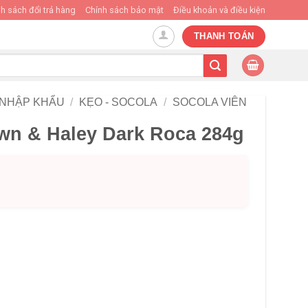
h sách đổi trả hàng
Chính sách bảo mật
Điều khoản và điều kiện
THANH TOÁN
 NHẬP KHẨU
/
KẸO - SOCOLA
/
SOCOLA VIÊN
wn & Haley Dark Roca 284g
k Roca 284g số lượng