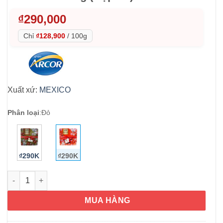
₫
290,000
Chỉ
₫128,900
/
100g
Xuất xứ:
MEXICO
Phân loại
:
Đỏ
₫290K
₫290K
Kẹo Socola Arcor Bon O Bon Chocolate 225g (Hộp đỏ) số lượn
MUA HÀNG