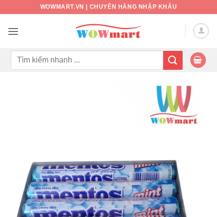
Bỏ
WOWMART.VN | CHUYÊN HÀNG NHẬP KHẨU
qua
nội
dung
Tìm
kiếm: