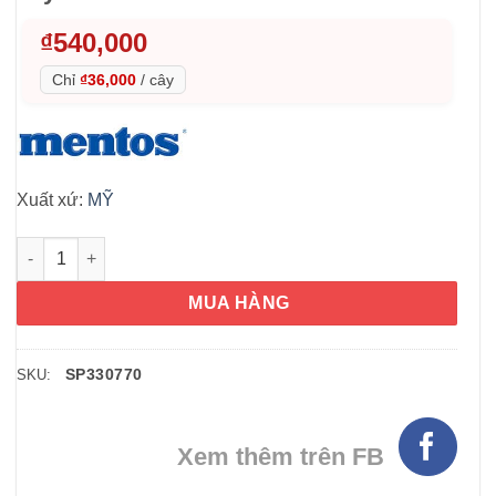
₫
540,000
Chỉ
₫36,000
/
cây
Xuất xứ:
MỸ
Kẹo nhai Mentos Chewy Mint Lốc 15 cây số lượng
MUA HÀNG
SP330770
SKU:
Xem thêm trên FB