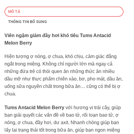
MÔ TẢ
THÔNG TIN BỔ SUNG
Viên ngậm giảm đầy hơi khó tiêu Tums Antacid
Melon Berry
Hiện tượng ợ nóng, ợ chua, khó chịu, cảm giác đắng
ngắt trong miệng. Không chỉ người lớn mà ngay cả
những đứa trẻ có thói quen ăn những thức ăn nhiều
dầu mỡ như thực phẩm chiên xào, bơ, pho mát, dầu ăn,
uống sữa nguyên chất trong bữa ăn… cũng có thể bị ợ
chua.
Tums Antacid Melon Berry
với hương vị trái cây, giúp
bạn giải quyết các vấn đề về bao tử, rối loạn bao tử, ợ
nóng, ợ chua, đầy hơi, dư axit. Nhanh chóng giúp bạn
lấy lại trạng thái tốt trong bữa ăn, giúp bạn ngon miệng