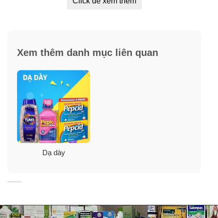
Click để xem thêm
Xem thêm danh mục liên quan
Lợi ích từ viên Tums Antacid Melon Berry
Ợ nóng, ợ chua.
Rối loạn tiêu hóa.
Dạ dày
Dư axit trong dạ dày.
✓
Viên Tums Antacid Melon Berry có hương vị trái cây
giảm ợ chua nhanh chóng cứu nguy cho bạn khỏi tình
trạng này.