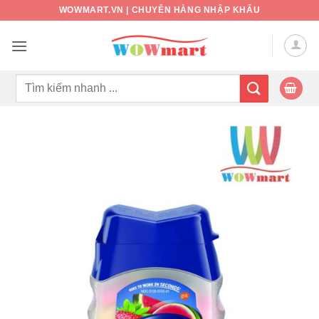
Bỏ
WOWMART.VN | CHUYÊN HÀNG NHẬP KHẨU
qua
nội
dung
Tìm
kiếm: