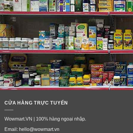
✓
Viên ngậm chứa dược chất là những chất kiềm yếu
có tác dụng trung hòa acid dịch vị, làm giảm độ chua
trong dạ dày xuống.
✓
Sản phẩm có vị trái cây rất thơm ngon, dễ uống với
công thức tăng cường canxi sẽ là nguồn bổ sung canxi
rất hiệu quả cho cơ thể.
CỬA HÀNG TRỰC TUYẾN
Wowmart.VN | 100% hàng ngoại nhập.
Email:
hello@wowmart.vn