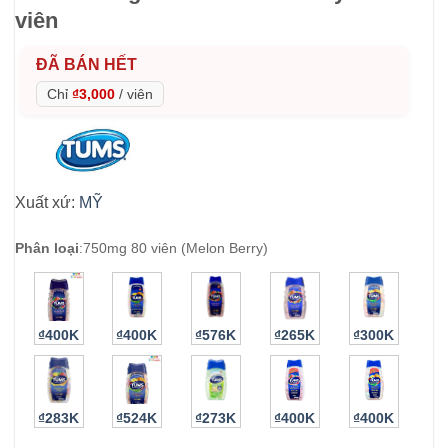
viên
ĐÃ BÁN HẾT
Chỉ
₫3,000
/
viên
Xuất xứ:
MỸ
Phân loại
:
750mg 80 viên (Melon Berry)
₫400K
₫400K
₫576K
₫265K
₫300K
₫283K
₫524K
₫273K
₫400K
₫400K