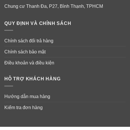
Chung cư Thanh Đa, P27, Bình Thạnh, TPHCM
Đối tượng sử dụng viên ngậm giảm đầy
QUY ĐỊNH VÀ CHÍNH SÁCH
hơi khó tiêu Tums Antacid Melon Berry
Viên Tums Antacid Melon Berry
chỉ dành sử dụng cho
Chính sách đổi trả hàng
những người có triệu chứng ơ, nóng, ợ chua, bụng khó
chịu, ăn không ngon…
Chính sách bảo mật
Điều khoản và điều kiện
HỖ TRỢ KHÁCH HÀNG
Hướng dẫn mua hàng
Kiểm tra đơn hàng