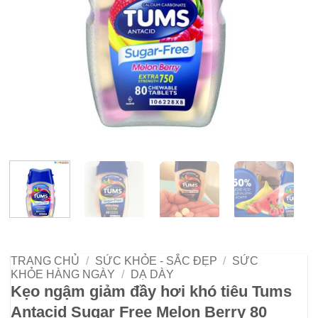
TRANG CHỦ
/
SỨC KHỎE - SẮC ĐẸP
/
SỨC
KHỎE HÀNG NGÀY
/
DẠ DÀY
Kẹo ngậm giảm đầy hơi khó tiêu Tums
Antacid Sugar Free Melon Berry 80