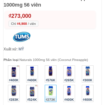
1000mg 56 viên
₫
273,000
Chỉ
₫4,900
/
viên
Xuất xứ:
MỸ
Phân loại
:
Naturals 1000mg 56 viên (Coconut Pineapple)
₫400K
₫400K
₫576K
₫265K
₫300K
₫283K
₫524K
₫273K
₫400K
₫400K