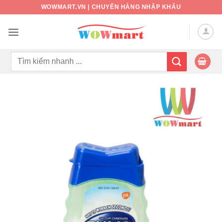
Bỏ
WOWMART.VN | CHUYÊN HÀNG NHẬP KHẨU
qua
nội
dung
Tìm
kiếm: