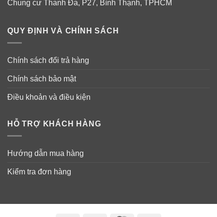
Chung cư Thanh Đa, P27, Bình Thạnh, TPHCM
QUY ĐỊNH VÀ CHÍNH SÁCH
Chính sách đổi trả hàng
Chính sách bảo mật
Điều khoản và điều kiện
HỖ TRỢ KHÁCH HÀNG
Hướng dẫn sử dụng:
– Mỗi ngày dùng 2-3 viên mỗi khi triệu chứng xảy ra
Hướng dẫn mua hàng
– Một ngày không được dùng quá 10 viên.
Kiểm tra đơn hàng
– Không được dùng quá liều lượng trong vòng 2 tuần.
Lưu ý: