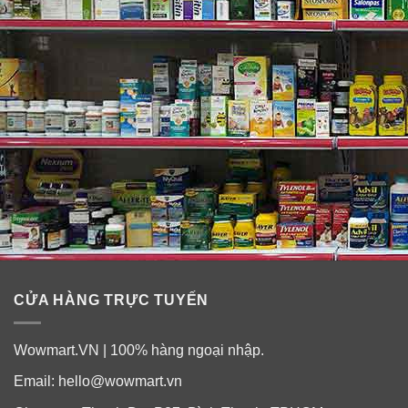
Thành phần:
Calories 10g, đường, calcium 1000mg, sodium 5mg,
ngoài ra còn 1 số phụ gia khác giúp cải thiện cơn đau
bao tử tối đa.
CỬA HÀNG TRỰC TUYẾN
Wowmart.VN | 100% hàng ngoại nhập.
Email:
hello@wowmart.vn