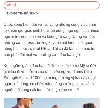
MÔ TẢ
THÔNG TIN BỔ SUNG
Cuộc sống hiện đại với vô vàng những công việc phải
lo khiến giờ giấc sinh hoạt, ăn uống, ngủ nghĩ của nhiều
người trở nên lộn xộn và không rõ ràng. Cùng với đó,
những cơn stress thường xuyên xuất hiện, thói quen
uống bia r.ư.ợ.u, virut HP… Tất cả đã làm cho bao tử
bạn phải đối mặt với những cơn đau bất ngờ.
Kẹo ngậm giảm đau bao tử Tums xuất xứ từ Mỹ ra đời
giải tỏa được nỗi lo của rất nhiều người. Tums Ultra
Strength Antacid 1000mg mang hương vị trái cây ngọt
ngào, dễ dùng, có chức năng tăng cường canxi và là
nguồn bổ sung calcium hữu hiệu cho cơ thể.