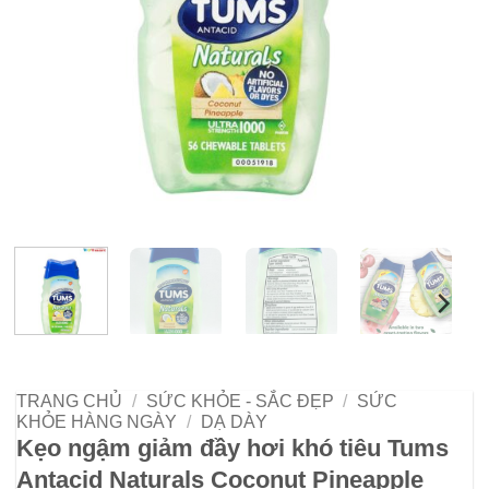
TRANG CHỦ
/
SỨC KHỎE - SẮC ĐẸP
/
SỨC
KHỎE HÀNG NGÀY
/
DẠ DÀY
Kẹo ngậm giảm đầy hơi khó tiêu Tums
Antacid Naturals Coconut Pineapple