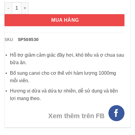
Kẹo ngậm giảm đầy hơi khó tiêu Tums Antacid Naturals Cocon
MUA HÀNG
SP508530
SKU:
Hỗ trợ giảm cảm giác đầy hơi, khó tiêu và ợ chua sau
bữa ăn.
Bổ sung canxi cho cơ thể với hàm lượng 1000mg
mỗi viên.
Hương vị dừa và dứa tự nhiên, dễ sử dụng và tiện
lợi mang theo.
Xem thêm trên FB