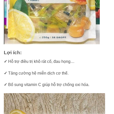
Lợi ích:
✓
Hỗ trợ điều trị khô rát cổ, đau họng…
✓
Tăng cường hệ miễn dịch cơ thể.
✓
Bổ sung vitamin C giúp hỗ trợ chống oxi hóa.