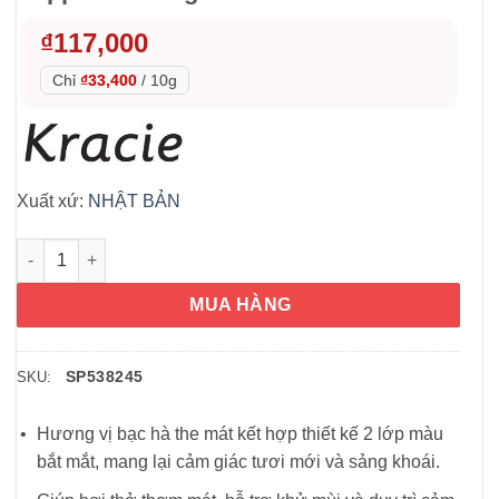
₫
117,000
Chỉ
₫33,400
/
10g
Xuất xứ:
NHẬT BẢN
Kẹo ngậm Bạc hà Frisk Neo Peppermint 35g số lượng
MUA HÀNG
SP538245
SKU:
Hương vị bạc hà the mát kết hợp thiết kế 2 lớp màu
bắt mắt, mang lại cảm giác tươi mới và sảng khoái.