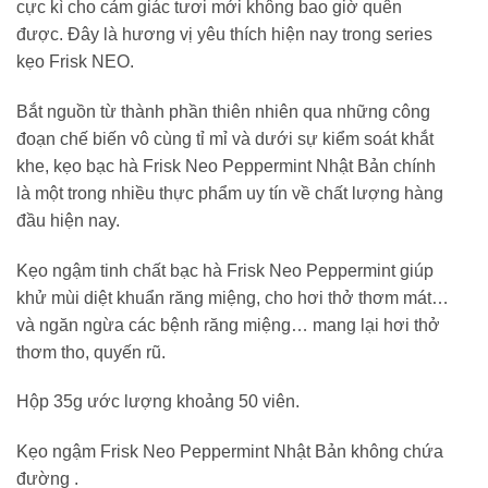
cực kì cho cảm giác tươi mới không bao giờ quên
được. Đây là hương vị yêu thích hiện nay trong series
kẹo Frisk NEO.
Bắt nguồn từ thành phần thiên nhiên qua những công
đoạn chế biến vô cùng tỉ mỉ và dưới sự kiểm soát khắt
khe, kẹo bạc hà Frisk Neo Peppermint Nhật Bản chính
là một trong nhiều thực phẩm uy tín về chất lượng hàng
đầu hiện nay.
Kẹo ngậm tinh chất bạc hà Frisk Neo Peppermint giúp
khử mùi diệt khuẩn răng miệng, cho hơi thở thơm mát…
và ngăn ngừa các bệnh răng miệng… mang lại hơi thở
thơm tho, quyến rũ.
Hộp 35g ước lượng khoảng 50 viên.
Kẹo ngậm Frisk Neo Peppermint Nhật Bản không chứa
đường .