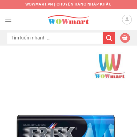
Bỏ
WOWMART.VN | CHUYÊN HÀNG NHẬP KHẨU
qua
nội
dung
Tìm
kiếm: