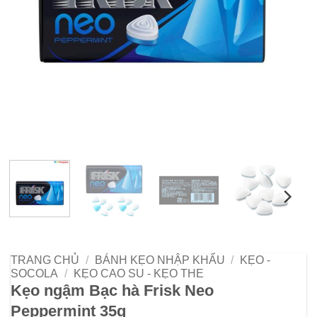
TRANG CHỦ
/
BÁNH KẸO NHẬP KHẨU
/
KẸO -
SOCOLA
/
KẸO CAO SU - KẸO THE
Kẹo ngậm Bạc hà Frisk Neo
Peppermint 35g