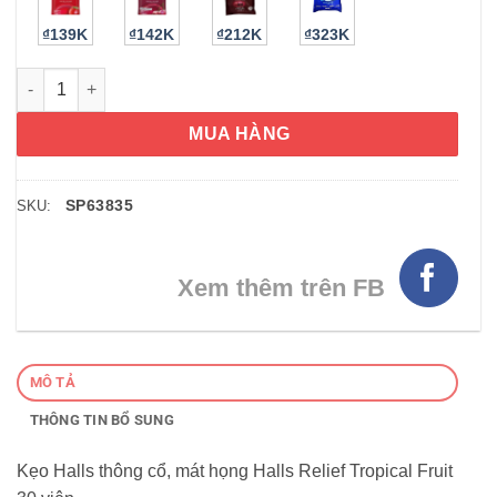
₫139K
₫142K
₫212K
₫323K
Kẹo Halls thông cổ, mát họng Halls Relief Tropical Fruit 30 viê
MUA HÀNG
SP63835
SKU:
Xem thêm trên FB
MÔ TẢ
THÔNG TIN BỔ SUNG
Kẹo Halls thông cổ, mát họng Halls Relief Tropical Fruit