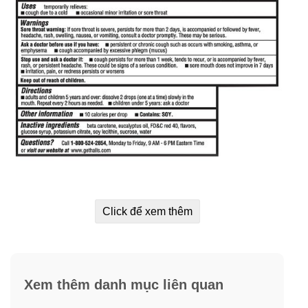
Click để xem thêm
Hướng dẫn sử dụng kẹo ngậm thông cổ,
mát họng Halls Relief Tropical Fruit
Người lớn và trẻ em từ 5 tuổi trở lên
: ngậm 1 viên kẹo
Halls vị trái cây này tan chậm trong miệng. Lặp lại 2 giờ
Xem thêm danh mục liên quan
một lần nếu cần.