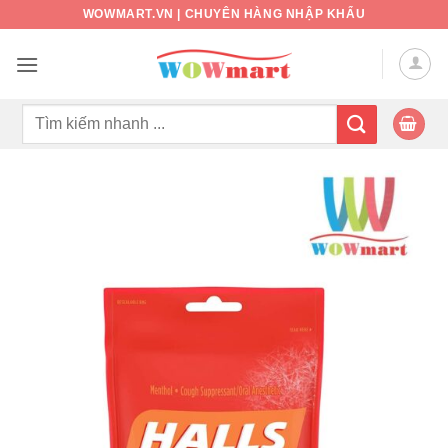
Bỏ
WOWMART.VN | CHUYÊN HÀNG NHẬP KHẨU
qua
nội
dung
Tìm
kiếm: