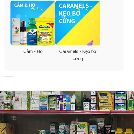
Trẻ em dưới 5 tuổi
: hỏi bác sĩ.
– Xé dọc gói kẹo Halls theo đường hướng dẫn.
– Mở và lấy từng viên riêng biệt để dùng.
– Bấm để reseal đóng miệng bao lại.
Cảm - Ho
Caramels - Kẹo bơ
cứng
Tham khảo thêm:
Kẹo ho Halls Triple Soothing Action
Kẹo Halls ngậm giảm ho Triple Soothing Action
Honey Lemon
Kẹo ngậm thông cổ Halls Cherry Triple Soothing
Action
Kẹo không đường hương bạc hà Halls