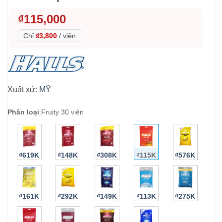
₫
115,000
Chỉ
₫3,800
/
viên
Xuất xứ:
MỸ
Phân loại
:
Fruity 30 viên
₫619K
₫148K
₫308K
₫115K
₫576K
₫161K
₫292K
₫149K
₫113K
₫275K