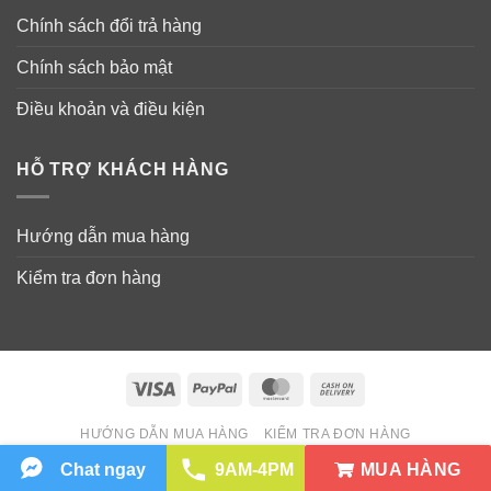
Chính sách đổi trả hàng
Chính sách bảo mật
Điều khoản và điều kiện
HỖ TRỢ KHÁCH HÀNG
Hướng dẫn mua hàng
Kiểm tra đơn hàng
Visa
PayPal
MasterCard
Cash
On
HƯỚNG DẪN MUA HÀNG
KIỂM TRA ĐƠN HÀNG
Delivery
Copyright 2026 ©
Wowmart VN
MUA HÀNG
Chat ngay
9AM-4PM