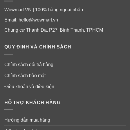
Wowmart.VN | 100% hàng ngoại nhập.
Email:
hello@wowmart.vn
Chung cư Thanh Đa, P27, Bình Thạnh, TPHCM
QUY ĐỊNH VÀ CHÍNH SÁCH
Chính sách đổi trả hàng
Chính sách bảo mật
Điều khoản và điều kiện
Hướng dẫn sử dụng:
Sử dụng ngay khi mở bao bì.
HỖ TRỢ KHÁCH HÀNG
Hướng dẫn mua hàng