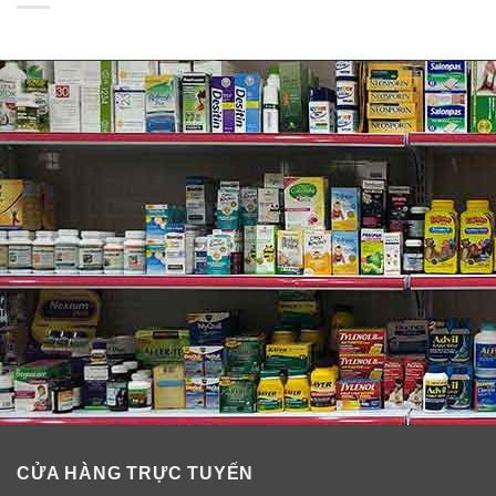
khiêu vũ, và hát với tài năng bằng nhau. Hôm nay, nó có
nghĩa là ba hương vị bơ Toffees Crunch được yêu thích
nhất trong một gói Roca.
Có chữ ký của Almond Roca, Almond Roca Collection
bao gồm các loại bơ hạt điều Roca, và Dark Roca, đều
được làm bằng sô cô la đen.
Mỗi thanh kẹo đều được gói riêng, với lõi là của kẹo bơ
cứng dai và vỏ là của mảnh hạt được nghiền nát.
Chúng đã sẵn sàng được đặt trên dĩa kẹo của bạn ,
ngay cả khi nó không phải là trên sân khấu Broadway.
CỬA HÀNG TRỰC TUYẾN