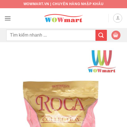
Bỏ
WOWMART.VN | CHUYÊN HÀNG NHẬP KHẨU
qua
nội
dung
Tìm
kiếm: