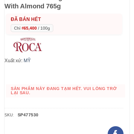
With Almond 765g
ĐÃ BÁN HẾT
Chỉ
₫65,400
/
100g
Xuất xứ:
MỸ
SẢN PHẨM NÀY ĐANG TẠM HẾT. VUI LÒNG TRỞ
LẠI SAU.
SP477530
SKU: