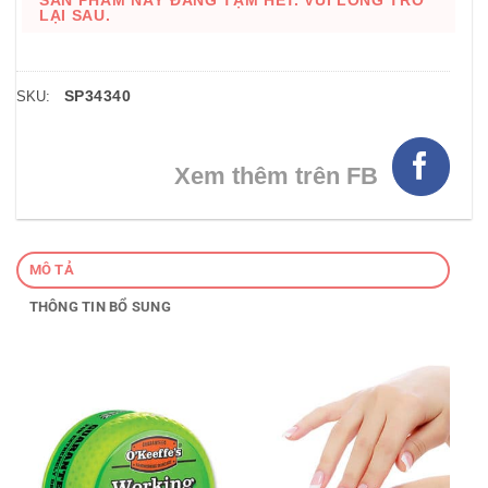
SẢN PHẨM NÀY ĐANG TẠM HẾT. VUI LÒNG TRỞ
LẠI SAU.
SP34340
SKU:
Xem thêm trên FB
MÔ TẢ
THÔNG TIN BỔ SUNG