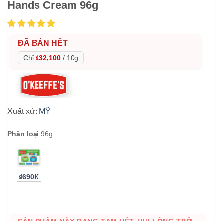
Hands Cream 96g
ĐÃ BÁN HẾT
Chỉ
₫32,100
/
10g
Xuất xứ:
MỸ
Phân loại
:
96g
₫690K