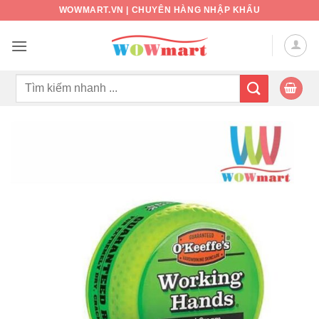
Bỏ
WOWMART.VN | CHUYÊN HÀNG NHẬP KHẨU
qua
nội
dung
Tìm
kiếm: