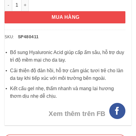
Kem dưỡng da tay Neutrogena Hydro Boost Hand Gel Cream 8
MUA HÀNG
SP480411
SKU:
Bổ sung Hyaluronic Acid giúp cấp ẩm sâu, hỗ trợ duy
trì độ mềm mại cho da tay.
Cải thiện độ đàn hồi, hỗ trợ cảm giác tươi trẻ cho làn
da tay khi tiếp xúc với môi trường bên ngoài.
Kết cấu gel nhẹ, thấm nhanh và mang lại hương
thơm dịu nhẹ dễ chịu.
Xem thêm trên FB