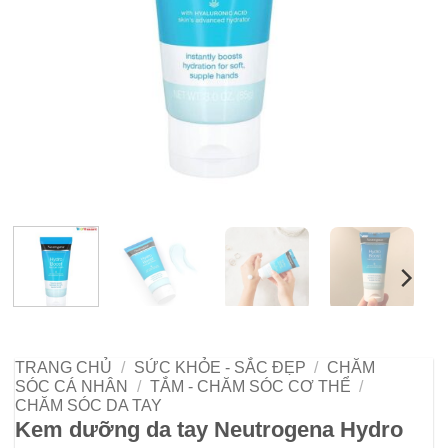
TRANG CHỦ
/
SỨC KHỎE - SẮC ĐẸP
/
CHĂM
SÓC CÁ NHÂN
/
TẮM - CHĂM SÓC CƠ THỂ
/
CHĂM SÓC DA TAY
Kem dưỡng da tay Neutrogena Hydro