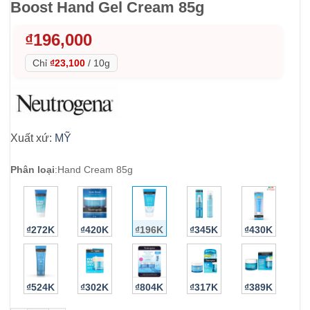
Boost Hand Gel Cream 85g
₫
196,000
Chỉ
₫23,100
/
10g
Xuất xứ:
MỸ
Phân loại
:
Hand Cream 85g
₫272K
₫420K
₫196K
₫345K
₫430K
₫524K
₫302K
₫804K
₫317K
₫389K