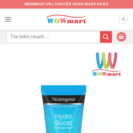
Bỏ
WOWMART.VN | CHUYÊN HÀNG NHẬP KHẨU
qua
nội
dung
Tìm
kiếm: