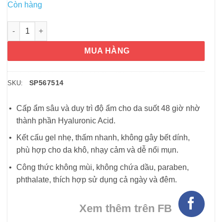
Còn hàng
Gel dưỡng ẩm Neutrogena Hydro Boost Water Gel 50ml (Không
MUA HÀNG
SP567514
SKU:
Cấp ẩm sâu và duy trì độ ẩm cho da suốt 48 giờ nhờ
thành phần Hyaluronic Acid.
Kết cấu gel nhẹ, thấm nhanh, không gây bết dính,
phù hợp cho da khô, nhạy cảm và dễ nổi mụn.
Công thức không mùi, không chứa dầu, paraben,
phthalate, thích hợp sử dụng cả ngày và đêm.
Xem thêm trên FB