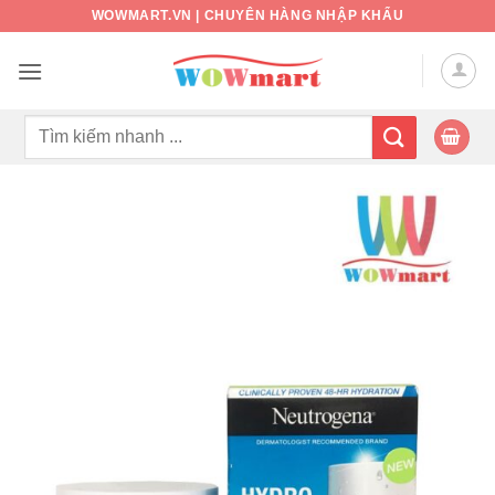
Bỏ
WOWMART.VN | CHUYÊN HÀNG NHẬP KHẨU
qua
nội
dung
Tìm
kiếm: