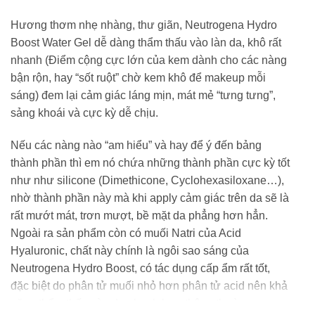
Hương thơm nhẹ nhàng, thư giãn, Neutrogena Hydro
Boost Water Gel dễ dàng thẩm thấu vào làn da, khô rất
nhanh (Điểm cộng cực lớn của kem dành cho các nàng
bận rộn, hay “sốt ruột” chờ kem khô để makeup mỗi
sáng) đem lại cảm giác láng mịn, mát mẻ “tưng tưng”,
sảng khoái và cực kỳ dễ chịu.
Nếu các nàng nào “am hiểu” và hay để ý đến bảng
thành phần thì em nó chứa những thành phần cực kỳ tốt
như như silicone (Dimethicone, Cyclohexasiloxane…),
nhờ thành phần này mà khi apply cảm giác trên da sẽ là
rất mướt mát, trơn mượt, bề mặt da phẳng hơn hẳn.
Ngoài ra sản phẩm còn có muối Natri của Acid
Hyaluronic, chất này chính là ngôi sao sáng của
Neutrogena Hydro Boost, có tác dụng cấp ẩm rất tốt,
đặc biệt do phân tử muối nhỏ hơn phân tử acid nên khả
năng thẩm thấu vào da nhanh hơn thông thường.