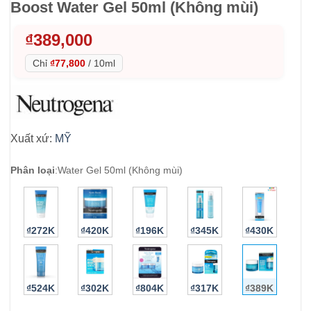
Boost Water Gel 50ml (Không mùi)
₫
389,000
Chỉ
₫77,800
/
10ml
Xuất xứ:
MỸ
Phân loại
:
Water Gel 50ml (Không mùi)
₫272K
₫420K
₫196K
₫345K
₫430K
₫524K
₫302K
₫804K
₫317K
₫389K