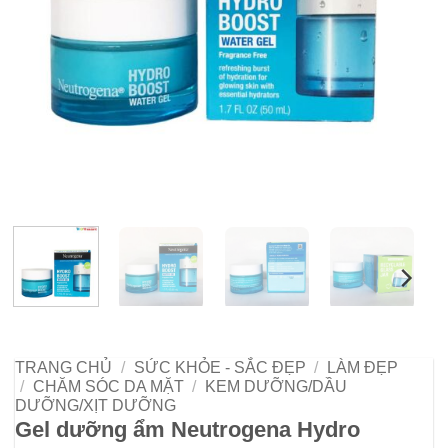
TRANG CHỦ
/
SỨC KHỎE - SẮC ĐẸP
/
LÀM ĐẸP
/
CHĂM SÓC DA MẶT
/
KEM DƯỠNG/DẦU
DƯỠNG/XỊT DƯỠNG
Gel dưỡng ẩm Neutrogena Hydro