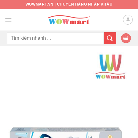
Bỏ
WOWMART.VN | CHUYÊN HÀNG NHẬP KHẨU
qua
nội
dung
Tìm
kiếm: