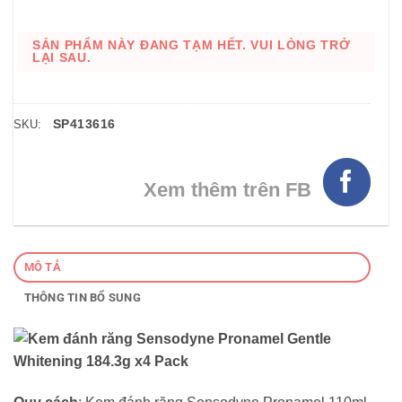
SẢN PHẨM NÀY ĐANG TẠM HẾT. VUI LÒNG TRỞ
LẠI SAU.
SP413616
SKU:
Xem thêm trên FB
MÔ TẢ
THÔNG TIN BỔ SUNG