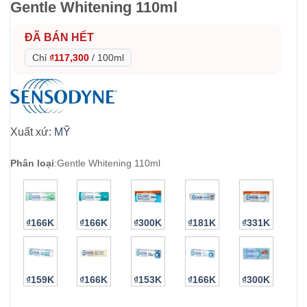
Gentle Whitening 110ml
ĐÃ BÁN HẾT
Chỉ
₫117,300
/
100ml
Xuất xứ:
MỸ
Phân loại
:
Gentle Whitening 110ml
₫166K
₫166K
₫300K
₫181K
₫331K
₫159K
₫166K
₫153K
₫166K
₫300K