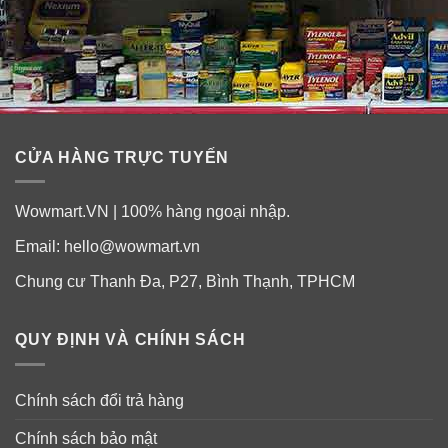
Bảo quản
Bảo quản sản phẩm ở nơi râm mát, tránh tiếp xúc trực
CỬA HÀNG TRỰC TUYẾN
tiếp với ánh sáng mặt trời
Wowmart.VN | 100% hàng ngoại nhập.
Email:
hello@wowmart.vn
Chung cư Thanh Đa, P27, Bình Thạnh, TPHCM
QUY ĐỊNH VÀ CHÍNH SÁCH
Chính sách đổi trả hàng
Chính sách bảo mật