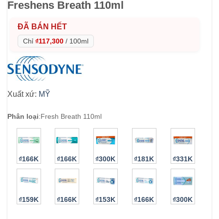
Freshens Breath 110ml
ĐÃ BÁN HẾT
Chỉ
₫117,300
/
100ml
Xuất xứ:
MỸ
Phân loại
:
Fresh Breath 110ml
₫166K
₫166K
₫300K
₫181K
₫331K
₫159K
₫166K
₫153K
₫166K
₫300K