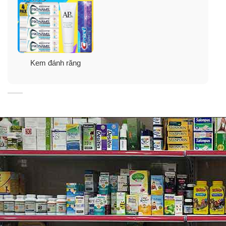
Kem đánh răng
Hướng dẫn sử dụng
➤ Cho ít nhất 2.5 cm lượng kem lên bàn chải đánh răng
lông mềm mỗi lần sử dụng.
➤ Đánh răng ít nhất 3 phút/lần, 2 lần/ngày (sáng và tối),
hoặc sau mỗi bữa ăn.
➤ Sử dụng cho người lớn và trẻ em từ 12 tuổi trở lên.