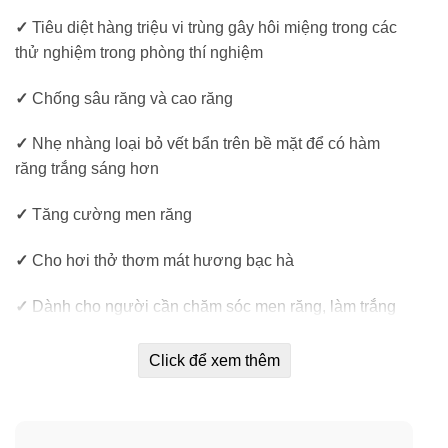
✓
Tiêu diệt hàng triệu vi trùng gây hôi miệng trong các
thử nghiệm trong phòng thí nghiệm
✓
Chống sâu răng và cao răng
✓
Nhẹ nhàng loại bỏ vết bẩn trên bề mặt để có hàm
răng trắng sáng hơn
✓
Tăng cường men răng
✓
Cho hơi thở thơm mát hương bạc hà
✓
Dành cho người cần chăm sóc men răng, làm trắng
răng, và người bị hơi thở có mùi hôi.
Click để xem thêm