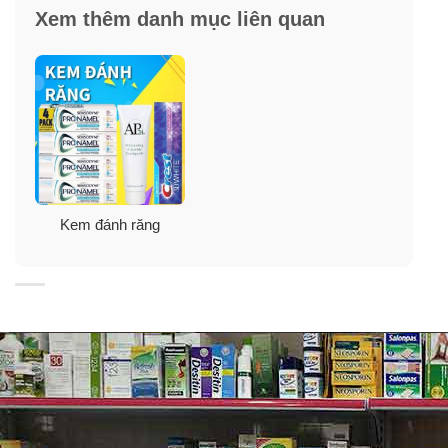
Xem thêm danh mục liên quan
Thành phần:
Kem đánh răng
Sodium Fluoride 0.243%, water, hydrated silica,
disodium pyrophosphate, sodium lauryl sulfate, flavor,
sodium hydroxide, alcohol (0.9%), sodium saccharin,
xanthan gum, glycerin, poloxamer 407, carbomer,
polysorbate 80, sodium benzoate, cetylpyridinium
chloride, titanium dioxide, blue 1, yellow 5.
✓
Giúp tiêu diệt 99.9% vi khuẩn gây hôi miệng.