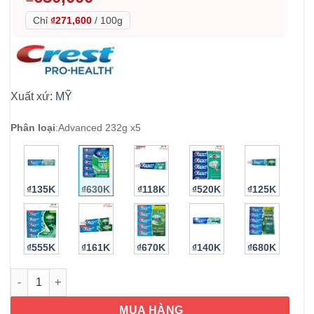
Chỉ
₫271,600
/
100g
Xuất xứ:
MỸ
Phân loại
:
Advanced 232g x5
₫135K
₫630K
₫118K
₫520K
₫125K
₫555K
₫161K
₫670K
₫140K
₫680K
Kem đánh răng Crest Complete Plus Scope Pro Advanced Fres
MUA HÀNG