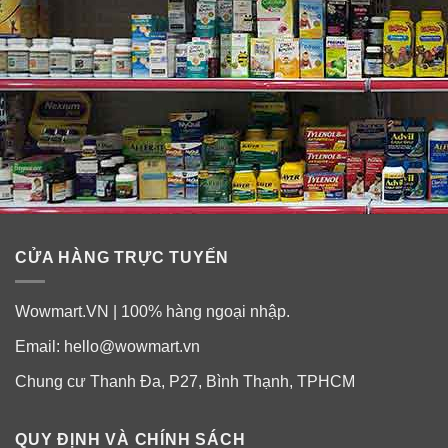
✓
Công thức cải tiến với bọt hoạt tính Active Foam bảo
vệ chống sâu răng, ngăn hình thành cao răng và loại bỏ
vết bẩn trên bề mặt.
✓
Công thức cải tiến mang lại hiệu quả làm trắng răng
cao hơn 35% và tăng 30% độ mát lạnh của Scope.
CỬA HÀNG TRỰC TUYẾN
Wowmart.VN | 100% hàng ngoại nhập.
Email:
hello@wowmart.vn
Chung cư Thanh Đa, P27, Bình Thạnh, TPHCM
QUY ĐỊNH VÀ CHÍNH SÁCH