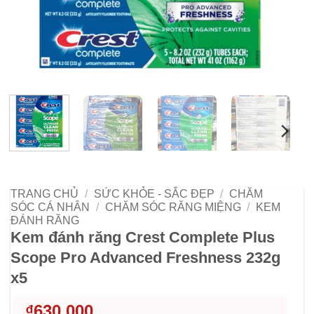
TRANG CHỦ
/
SỨC KHỎE - SẮC ĐẸP
/
CHĂM
SÓC CÁ NHÂN
/
CHĂM SÓC RĂNG MIỆNG
/
KEM
ĐÁNH RĂNG
Kem đánh răng Crest Complete Plus
Scope Pro Advanced Freshness 232g
x5
₫
630,000