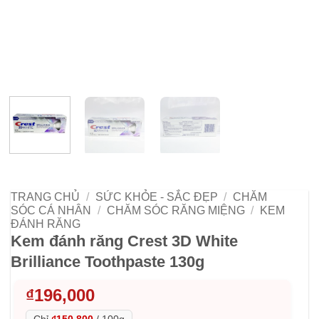
TRANG CHỦ
/
SỨC KHỎE - SẮC ĐẸP
/
CHĂM
SÓC CÁ NHÂN
/
CHĂM SÓC RĂNG MIỆNG
/
KEM
ĐÁNH RĂNG
Kem đánh răng Crest 3D White
Brilliance Toothpaste 130g
₫
196,000
Chỉ
₫150,800
/
100g