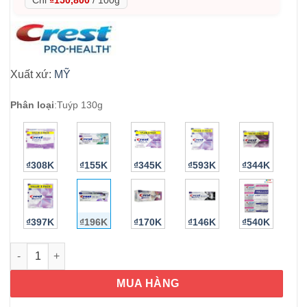
Xuất xứ:
MỸ
Phân loại
:
Tuýp 130g
₫308K
₫155K
₫345K
₫593K
₫344K
₫397K
₫196K
₫170K
₫146K
₫540K
Kem đánh răng Crest 3D White Brilliance Toothpaste 130g số 
MUA HÀNG