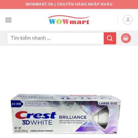
Bỏ
WOWMART.VN | CHUYÊN HÀNG NHẬP KHẨU
qua
nội
dung
Tìm
kiếm: