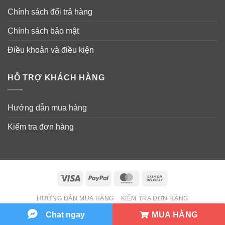
Chính sách đổi trả hàng
Chính sách bảo mật
Điều khoản và điều kiện
HỖ TRỢ KHÁCH HÀNG
Hướng dẫn mua hàng
Kiểm tra đơn hàng
Visa
PayPal
MasterCard
Cash
On
HƯỚNG DẪN MUA HÀNG
KIỂM TRA ĐƠN HÀNG
Delivery
Copyright 2026 ©
Wowmart VN
MUA HÀNG
Chat ngay