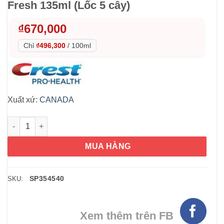
Fresh 135ml (Lốc 5 cây)
₫
670,000
Chỉ
₫496,300
/
100ml
Xuất xứ:
CANADA
Kem đánh răng Crest 3D White Arctic Fresh 135ml (Lốc 5 cây) 
MUA HÀNG
SP354540
SKU:
Xem thêm trên FB