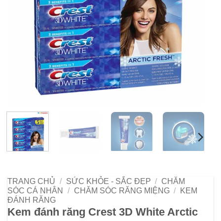
TRANG CHỦ
/
SỨC KHỎE - SẮC ĐẸP
/
CHĂM
SÓC CÁ NHÂN
/
CHĂM SÓC RĂNG MIỆNG
/
KEM
ĐÁNH RĂNG
Kem đánh răng Crest 3D White Arctic