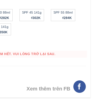
0 88ml
SPF 45 141g
SPF 55 88ml
₫282K
₫302K
₫284K
HÌNH THẬT
 141g
₫350K
 HẾT. VUI LÒNG TRỞ LẠI SAU.
Xem thêm trên FB