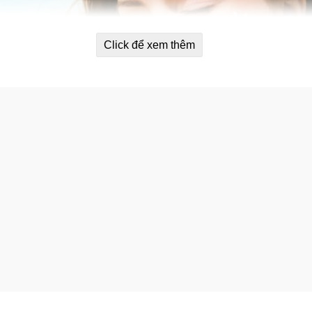
Click để xem thêm
A, UVB.
ày dài dưới nắng, hơn thế nữa, trong thành phần có Bisabolol
a nhạy cảm dễ nổi mụn