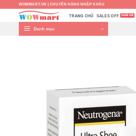
Bỏ
WOWMART.VN | CHUYÊN HÀNG NHẬP KHẨU
qua
SALES OFF
TRANG CHỦ
nội
dung
Danh mục