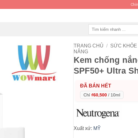
Chín
Tìm
kiếm:
TRANG CHỦ
/
SỨC KHỎE 
NẮNG
Kem chống nắn
SPF50+ Ultra Sh
ĐÃ BÁN HẾT
Chỉ
₫60,500
/
10ml
Xuất xứ:
MỸ