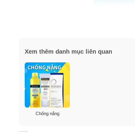
Xem thêm danh mục liên quan
✓ Tạo lớp màng mỏng trên da để ngăn cản các tia UV
✓ Chỉ số chống nắng SPF50 đủ để bạn hoạt động một ng
ứng, thêm Fragrance- free nên rất hợp với các bạn d
Chống nắng
✓ Khả năng chịu nước (80 phút)