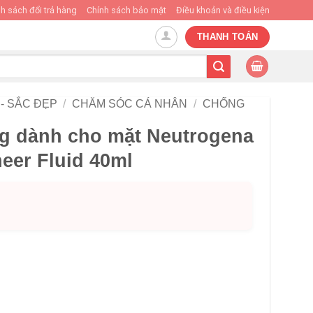
h sách đổi trả hàng
Chính sách bảo mật
Điều khoản và điều kiện
THANH TOÁN
- SẮC ĐẸP
/
CHĂM SÓC CÁ NHÂN
/
CHỐNG
g dành cho mặt Neutrogena
eer Fluid 40ml