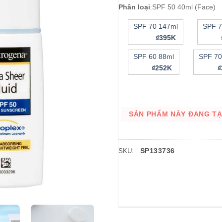
Phân loại
:
SPF 50 40ml (Face)
SPF 70 147ml
SPF 7
₫395K
SPF 60 88ml
SPF 70
₫252K
SẢN PHẨM NÀY ĐANG TẠM
SP133736
SKU: