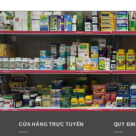
✓ Không gây mụn trứng cá (sẽ không làm tắc nghẽn lỗ
✓ Không chứa dầu và PABA
CỬA HÀNG TRỰC TUYẾN
QUY ĐỊN