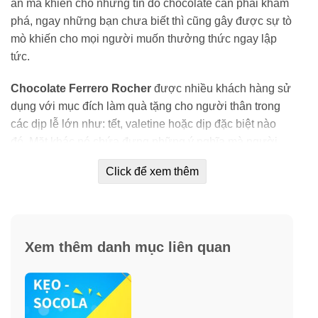
ẩn mà khiến cho những tín đồ chocolate cần phải khám
phá, ngay những bạn chưa biết thì cũng gây được sự tò
mò khiến cho mọi người muốn thưởng thức ngay lập
tức.
Chocolate Ferrero Rocher
được nhiều khách hàng sử
dụng với mục đích làm quà tặng cho người thân trong
các dịp lễ lớn như: tết, valetine hoặc dịp đặc biệt nào
đó. Mặt khác nó chứa đựng những ý nghĩa mà người
tặng muốn thổ lộ.
Click để xem thêm
Cách dùng:
Bóc lớp giấy bạc màu vàng và thưởng thức hương vị
thơm ngon của Chocolate nhân hạt dẻ
Xem thêm danh mục liên quan
Thành phần sản phẩm:
Sôcôla sữa 30%, hạt nhân, hạt dẻ, đường, bơ ca cao,
sữa bột tách kem, bơ, chất nhũ hóa, lecithin, đậu nành,