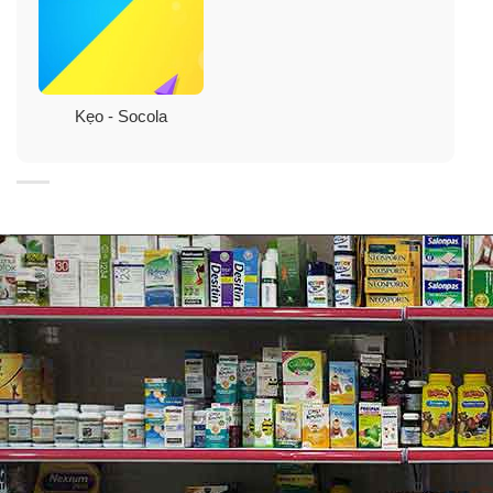
vanilin), quả phỉ 28,5%, đường, dầu thực vật, bột mì,
sữa bột, chất béo, natri hydro cacbonat, muối, vanilin.
Hướng dẫn bảo quản:
Kẹo - Socola
Bảo quản nơi khô ráo, tránh ánh nắng trực tiếp, nên để
ở nhiệt độ phòng.