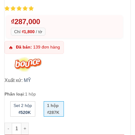
₫
287,000
Chỉ
₫1,800
/
tờ
Đã bán:
139 đơn hàng
🔥
Xuất xứ:
MỸ
Phân loại
:
1 hộp
Set 2 hộp
1 hộp
₫520K
₫287K
Giấy thơm quần áo mùi Việt Kiều Bounce 160 tờ số lượng