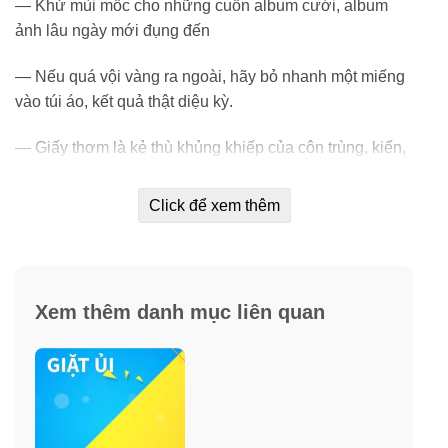
— Khử mùi mốc cho những cuốn album cưới, album
ảnh lâu ngày mới đụng đến
— Nếu quá vội vàng ra ngoài, hãy bỏ nhanh một miếng
vào túi áo, kết quả thật diệu kỳ.
— Giấy thơm là kẻ thù khủng khiếp của côn trùng, kiến,
ruồi, muỗi đấy các bạn à. Chắc chắn bạn sẽ không còn
thấy một con nào tại vị trí đặt giấy thơm nữa.
Click để xem thêm
— Đối với những đôi giày da , giày vải không thể giặt
được, bạn chỉ cần bỏ một miếng vào, đảm bảo sẽ giảm
bớt được những mùi hôi khó chịu khi lâu ngày khi
Xem thêm danh mục liên quan
không được vệ sinh bằng nước.
— Nếu không muốn vali đựng quần áo bị ẩm, hãy đặt
một miếng giấy thơm dưới đáy trước khi xếp hành lý
mang theo.