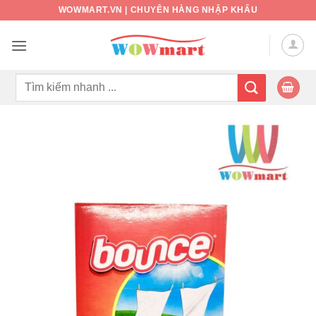
Bỏ
WOWMART.VN | CHUYÊN HÀNG NHẬP KHẨU
qua
nội
dung
Tìm
kiếm: