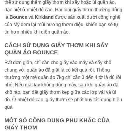
thể sử dụng thêm giấy thơm khi sấy hoặc ủi quần áo,
đặc biệt ở nhiệt độ cao. Hai loại giấy thơm thường dùng
là
Bounce
và
Kirkland
được sản xuất dưới công nghệ
của Mỹ đem lại mùi hương thơm diệu, khiến bạn sẽ tự
tin hơn nhiều khi diện quần áo.
CÁCH SỬ DỤNG GIẤY THƠM KHI SẤY
QUẦN ÁO BOUNCE
Rất đơn giản, chỉ cần cho giấy vào máy và sấy khô
chung với quần áo đã giặt là có kết quả rồi. Thông
thường một mẻ quần áo 7kg chỉ cần 3 đến 4 tờ là đủ rồi
nhé. Nếu giặt tay không dùng máy, sau khi quần áo đã
khô ráo, bạn đặt giấy thơm kẹp giữa các lớp vải và ủi
đồ. Ở nhiệt độ cao, giấy thơm sẽ phát huy tác dụng hiệu
quả.
MỘT SỐ CÔNG DỤNG PHỤ KHÁC CỦA
GIẤY THƠM