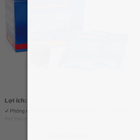
Lợi ích:
✓
Phòng ngừa hỗ trợ và cải thiện ung thư. Áp dụng cho
mọi loại ung thư và bất kì giai đoạn nào của bệnh.
✓
Nâng cao sức đề kháng, miễn dịch cho cơ thể.
Click để xem thêm