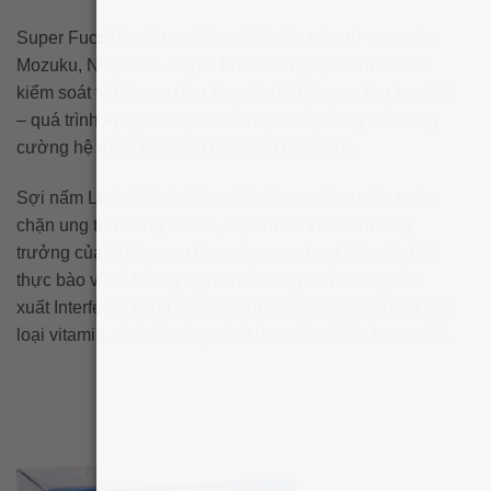
Super Fucoidan được điều chế hoàn toàn từ rong nâu
Mozuku, Nhật Bản. Super Fucoidan giúp kiềm chế và
kiểm soát tế bào ung thư làm cho tế bào ung thư tự chết
– quá trình Apoptosis (chu trình tự chết) đồng thời tăng
cường hệ miễn dịch, tạo ra tế bào máu mới.
Sợi nấm Linh Chi có chứa chất Germanium giúp ngăn
chặn ung thư trong cơ thể, loại trừ và kìm hãm tăng
trưởng của tế bào ung thư; nâng cao hoạt tính của đại
thực bào và tế bào Lympho nhờ tăng chức năng sản
xuất Interferon trong cơ thể; làm sản sinh phong phú các
loại vitamin, chất khoáng, chất đạm cần thiết cho cơ thể.