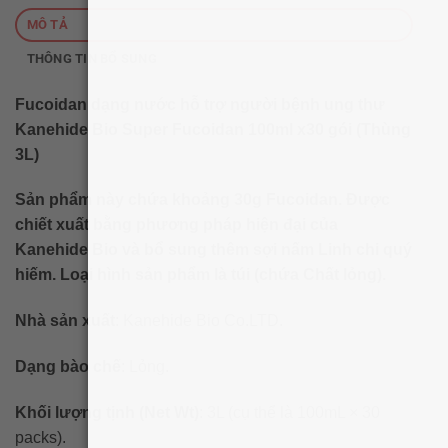
MÔ TẢ
THÔNG TIN BỔ SUNG
Fucoidan dạng nước hỗ trợ người bệnh ung thư
Kanehide Bio Super Fucoidan 100ml x30 gói (Thùng
3L)
Sản phẩm này chứa khoảng 30g Fucoidan. Được
chiết xuất bằng phương pháp hiện đại của
Kanehide Bio và bổ sung thêm sợi nấm Linh chi quý
hiếm. Loại hình sản phẩm là túi (chứa Chất lỏng).
Nhà sản xuất
: Kanehide Bio Co.LTD.
Dạng bào chế
: Lỏng.
Khối lượng tịnh (Net Wt)
: 3L (cụ thể là 100mL × 30
packs).