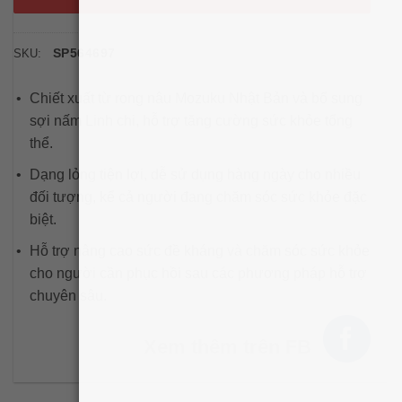
SP564697
SKU:
Chiết xuất từ rong nâu Mozuku Nhật Bản và bổ sung
sợi nấm Linh chi, hỗ trợ tăng cường sức khỏe tổng
thể.
Dạng lỏng tiện lợi, dễ sử dụng hàng ngày cho nhiều
đối tượng, kể cả người đang chăm sóc sức khỏe đặc
biệt.
Hỗ trợ nâng cao sức đề kháng và chăm sóc sức khỏe
cho người cần phục hồi sau các phương pháp hỗ trợ
chuyên sâu.
Xem thêm trên FB