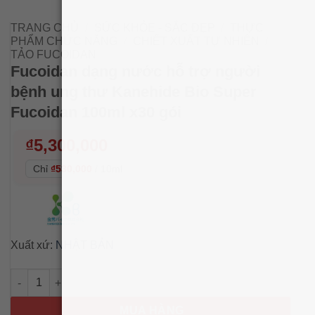
TRANG CHỦ
/
SỨC KHỎE - SẮC ĐẸP
/
THỰC
PHẨM CHỨC NĂNG
/
CHIẾT XUẤT TỰ NHIÊN
/
TẢO FUCOIDAN
Fucoidan dạng nước hỗ trợ người
bệnh ung thư Kanehide Bio Super
Fucoidan 100ml x30 gói
₫
5,300,000
Chỉ
₫530,000
/
10ml
Xuất xứ:
NHẬT BẢN
Fucoidan dạng nước hỗ trợ người bệnh ung thư Kanehide Bio 
MUA HÀNG