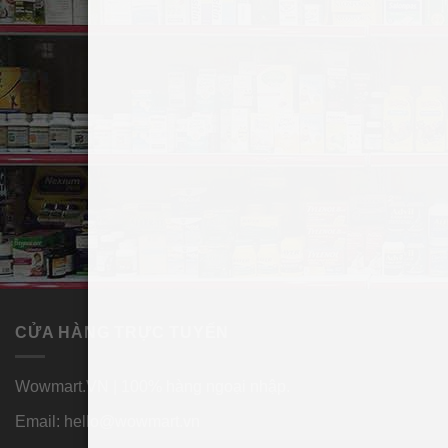
Thành phần:
Thành phần
: Mozuku Extract (Okinawa Mozuku from
Okinawa), Reishi mycelia extract/ xanthan gum.
–
Được chiết xuất từ rong biển Okinawa Mozuku.
Thành phần dinh dưỡng trong mỗi gói 100ml
:
Energy 5kcal, Protein 0.1g, Fat 0g, Carbohydrate 1.2g,
Salt Equivalent 0.09g.
CỬA HÀNG TRỰC TUYẾN
Wowmart.VN | 100% hàng ngoại nhập.
Email:
hello@wowmart.vn