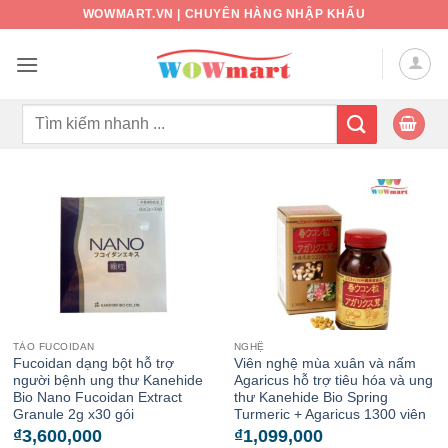
Bỏ
WOWMART.VN | CHUYÊN HÀNG NHẬP KHẨU
qua
nội
dung
Tìm
kiếm:
TẢO FUCOIDAN
NGHỆ
Fucoidan dạng bột hỗ trợ
Viên nghệ mùa xuân và nấm
người bệnh ung thư Kanehide
Agaricus hỗ trợ tiêu hóa và ung
Bio Nano Fucoidan Extract
thư Kanehide Bio Spring
Granule 2g x30 gói
Turmeric + Agaricus 1300 viên
₫
3,600,000
₫
1,099,000