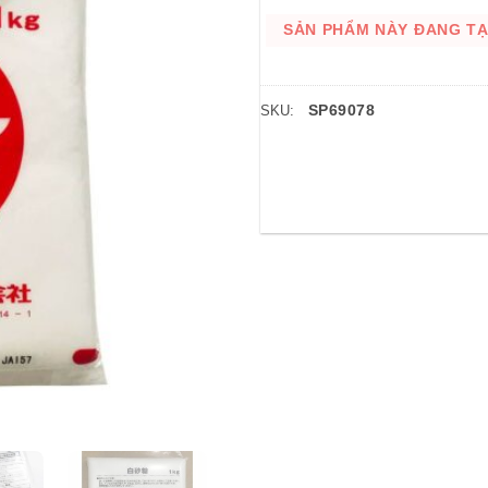
SẢN PHẨM NÀY ĐANG TẠM
SP69078
SKU: