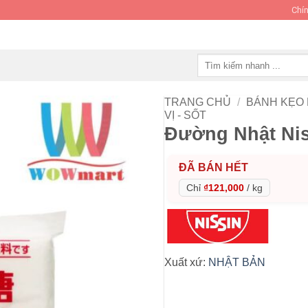
Chín
Tìm
kiếm:
TRANG CHỦ
/
BÁNH KẸO
VỊ - SỐT
Đường Nhật Nis
ĐÃ BÁN HẾT
Chỉ
₫121,000
/
kg
Xuất xứ:
NHẬT BẢN