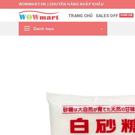
Bỏ
WOWMART.VN | CHUYÊN HÀNG NHẬP KHẨU
qua
SALES OFF
TRANG CHỦ
nội
dung
Danh mục