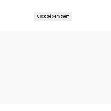
Click để xem thêm
t Nissin Cup 1kg
 cho các thành viên trong gia đình.
g…
không quá cao, vị thanh mát, ngọt dịu nhẹ.