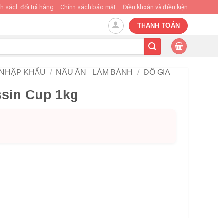
h sách đổi trả hàng
Chính sách bảo mật
Điều khoản và điều kiện
THANH TOÁN
 NHẬP KHẨU
/
NẤU ĂN - LÀM BÁNH
/
ĐỒ GIA
sin Cup 1kg