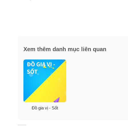
✓
Phòng ngừa một số bênh rối loạn đường tiêu hóa.
Hướng dẫn sử dụng đường Nhậ
– Làm gia vị sử dụng hàng ngày trong chế biến thức ăn
Xem thêm danh mục liên quan
– Pha kèm với các loại nước hoa quả, sữa, thức uốn
– Có thể sử dụng được cho người ăn kiêng vì độ ngọt 
Đồ gia vị - Sốt