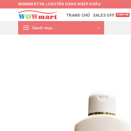
Bỏ
WOWMART.VN | CHUYÊN HÀNG NHẬP KHẨU
qua
SALES OFF
TRANG CHỦ
nội
dung
Danh mục