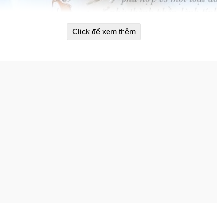
Click để xem thêm
g da của Pháp Chateau Rouge Paris 
 vật khác tự nhiên và an toàn cho da bạn.