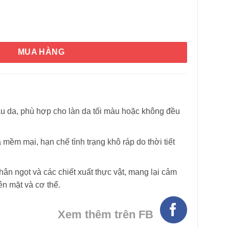
háp Chateau Rouge Paris Lait De Beaute 400ml số lượng
MUA HÀNG
u da, phù hợp cho làn da tối màu hoặc không đều
HÌNH THẬT
ềm mại, hạn chế tình trạng khô ráp do thời tiết
ân ngọt và các chiết xuất thực vật, mang lại cảm
ên mặt và cơ thể.
Xem thêm trên FB