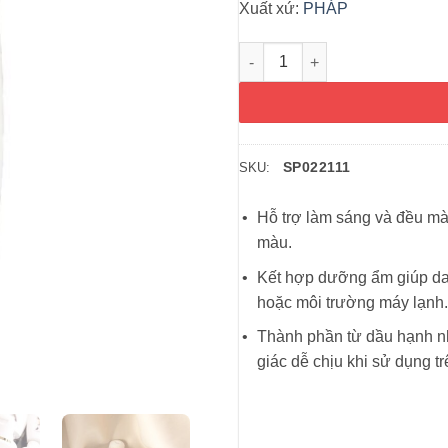
Xuất xứ:
PHÁP
Dưỡng thể làm trắng da của P
SP022111
SKU:
Hỗ trợ làm sáng và đều mà
màu.
Kết hợp dưỡng ẩm giúp da m
hoặc môi trường máy lạnh.
Thành phần từ dầu hạnh nh
giác dễ chịu khi sử dụng tr