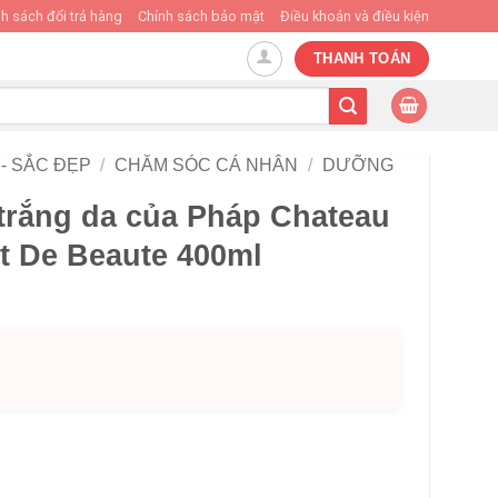
h sách đổi trả hàng
Chính sách bảo mật
Điều khoản và điều kiện
THANH TOÁN
- SẮC ĐẸP
/
CHĂM SÓC CÁ NHÂN
/
DƯỠNG
trắng da của Pháp Chateau
t De Beaute 400ml