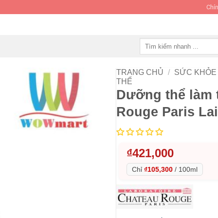
Chín
Tìm
kiếm:
TRANG CHỦ
/
SỨC KHỎE 
THỂ
Dưỡng thể làm 
Rouge Paris Lai
₫
421,000
Chỉ
₫105,300
/
100ml