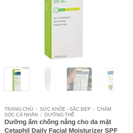
TRANG CHỦ
/
SỨC KHỎE - SẮC ĐẸP
/
CHĂM
SÓC CÁ NHÂN
/
DƯỠNG THỂ
Dưỡng ẩm chống nắng cho da mặt
Cetaphil Daily Facial Moisturizer SPF