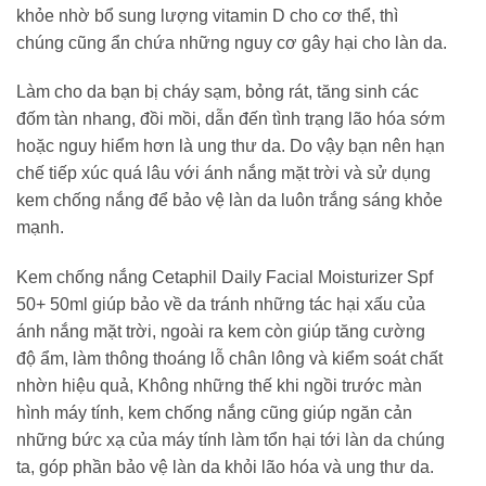
khỏe nhờ bổ sung lượng vitamin D cho cơ thể, thì
chúng cũng ẩn chứa những nguy cơ gây hại cho làn da.
Làm cho da bạn bị cháy sạm, bỏng rát, tăng sinh các
đốm tàn nhang, đồi mồi, dẫn đến tình trạng lão hóa sớm
hoặc nguy hiểm hơn là ung thư da. Do vậy bạn nên hạn
chế tiếp xúc quá lâu với ánh nắng mặt trời và sử dụng
kem chống nắng để bảo vệ làn da luôn trắng sáng khỏe
mạnh.
Kem chống nắng Cetaphil Daily Facial Moisturizer Spf
50+ 50ml giúp bảo về da tránh những tác hại xấu của
ánh nắng mặt trời, ngoài ra kem còn giúp tăng cường
độ ẩm, làm thông thoáng lỗ chân lông và kiểm soát chất
nhờn hiệu quả, Không những thế khi ngồi trước màn
hình máy tính, kem chống nắng cũng giúp ngăn cản
những bức xạ của máy tính làm tổn hại tới làn da chúng
ta, góp phần bảo vệ làn da khỏi lão hóa và ung thư da.