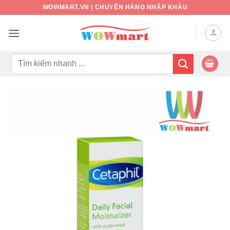
Bỏ
WOWMART.VN | CHUYÊN HÀNG NHẬP KHẨU
qua
nội
dung
Tìm
kiếm: