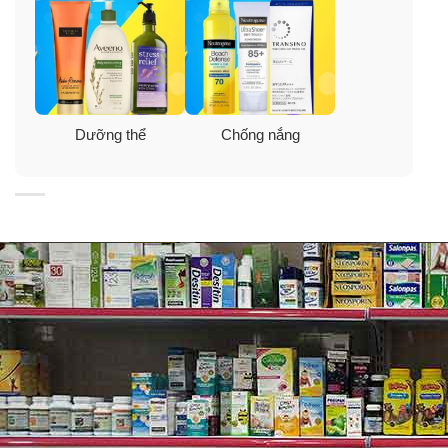
Dưỡng thể
Chống nắng
Công dụng kem chống nắng dưỡng ẩm
Daily
Cetaphil
✓ Kem chống nắng Cetaphil là sản phẩm dưỡng da
chống nắng 2 trong 1 với bảng thành phần hoàn toàn
lành tính, có thể sử dụng cho mọi loại da kể cả làn da
nhạy cảm giúp bảo vệ da bạn khỏi những tác hại của
ánh nắng gây ra như: nám da, da hư tổn, da không đều
màu., thuận tiện cho việc sử dụng hàng ngày trong thời
gian dài.
✓ Đây cũng là một sản phẩm dưỡng ẩm có dạng chất