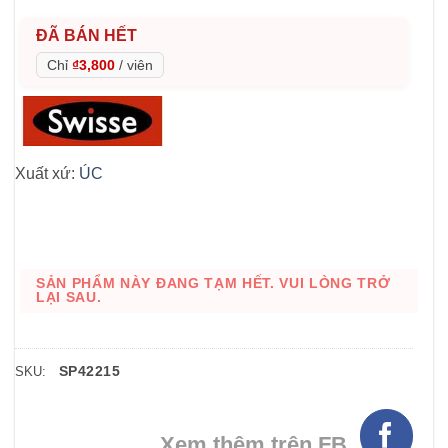
ĐÃ BÁN HẾT
Chỉ
₫3,800
/
viên
Xuất xứ:
ÚC
SẢN PHẨM NÀY ĐANG TẠM HẾT. VUI LÒNG TRỞ
LẠI SAU.
SP42215
SKU:
Xem thêm trên FB