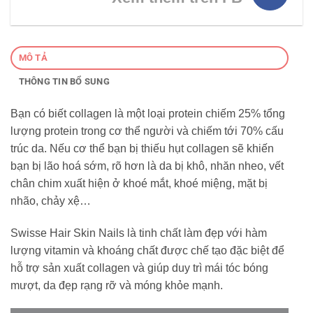
MÔ TẢ
THÔNG TIN BỔ SUNG
Bạn có biết collagen là một loại protein chiếm 25% tổng
lượng protein trong cơ thể người và chiếm tới 70% cấu
trúc da. Nếu cơ thể bạn bị thiếu hụt collagen sẽ khiến
bạn bị lão hoá sớm, rõ hơn là da bị khô, nhăn nheo, vết
chân chim xuất hiện ở khoé mắt, khoé miệng, mặt bị
nhão, chảy xệ…
Swisse Hair Skin Nails là tinh chất làm đẹp với hàm
lượng vitamin và khoáng chất được chế tạo đặc biệt để
hỗ trợ sản xuất collagen và giúp duy trì mái tóc bóng
mượt, da đẹp rạng rỡ và móng khỏe mạnh.