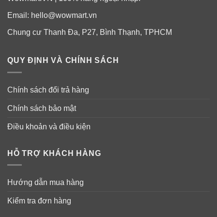
Email:
hello@wowmart.vn
Tăng độ đàn hồi và tái tạo da.
Chung cư Thanh Đa, P27, Bình Thạnh, TPHCM
Bảo vệ da khỏi quá trình lão hoá, giúp da săn chắc,
căng mịn, sáng màu.
QUY ĐỊNH VÀ CHÍNH SÁCH
Se nhỏ lỗ chân lông cho da thở đều và cân bằng dộ
ẩm cho da.
Chính sách đổi trả hàng
Hỗ trợ vết thương mau lành, vết sẹo mờ dần.
Chính sách bảo mật
Bổ sung nước cho da móng tóc, giúp tóc khoẻ mạnh,
Điều khoản và điều kiện
bóng mượt, không còn khô rối, gãy rụng và hư tổn
nữa.
HỖ TRỢ KHÁCH HÀNG
Giúp móng dày hơn, khoẻ hơn, hạn chế gãy móng,
giòn móng.
Hướng dẫn mua hàng
Kiểm tra đơn hàng
Ai cần dùng viên uống đẹp da móng tóc từ