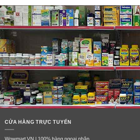
Công dụng viên uống đẹp da mọc tóc của
Úc Swisse Ultiboost Hair Skin Nails
CỬA HÀNG TRỰC TUYẾN
Wowmart.VN | 100% hàng ngoại nhập.