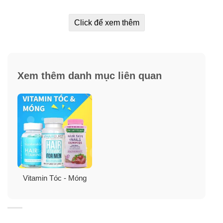
Swisse Ultiboost Hair Skin Nails được xây dựng trên cơ
Click để xem thêm
sở khoa học nghiên cứu, thử nghiệm và chi ra viên
uống đẹp da móng tóc từ Úc cung cấp các chất dinh
dưỡng thiết yếu từ bên trong cho cơ thể con người.
Xem thêm danh mục liên quan
Vitamin Tóc - Móng