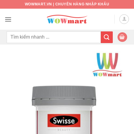
Bỏ
WOWMART.VN | CHUYÊN HÀNG NHẬP KHẨU
qua
nội
dung
Tìm
kiếm: