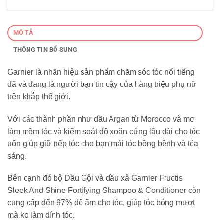
MÔ TẢ
THÔNG TIN BỔ SUNG
Garnier là nhãn hiệu sản phẩm chăm sóc tóc nổi tiếng
đã và đang là người bạn tin cậy của hàng triệu phụ nữ
trên khắp thế giới.
Với các thành phần như dầu Argan từ Morocco và mơ
làm mềm tóc và kiểm soát độ xoăn cứng lâu dài cho tóc
uốn giúp giữ nếp tóc cho bạn mái tóc bồng bềnh và tỏa
sáng.
Bên cạnh đó bộ Dầu Gội và dầu xả Garnier Fructis
Sleek And Shine Fortifying Shampoo & Conditioner còn
cung cấp đến 97% độ ẩm cho tóc, giúp tóc bóng mượt
mà ko làm dính tóc.