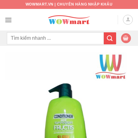
Bỏ
WOWMART.VN | CHUYÊN HÀNG NHẬP KHẨU
qua
nội
dung
Tìm
kiếm: