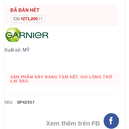
ĐÃ BÁN HẾT
Chỉ
₫271,200
/
l
Xuất xứ:
MỸ
SẢN PHẨM NÀY ĐANG TẠM HẾT. VUI LÒNG TRỞ
LẠI SAU.
SP42537
SKU:
Xem thêm trên FB