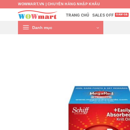
Bỏ
WOWMART.VN | CHUYÊN HÀNG NHẬP KHẨU
qua
SALES OFF
TRANG CHỦ
nội
dung
Danh mục