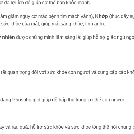
 đa lợi ích để giúp cơ thể bạn khỏe mạnh.
làm giảm nguy cơ mắc bệnh tim mạch vành),
Khớp
(thúc đẩy s
sức khỏe của mắt, giúp mắt sáng khỏe, tinh anh).
ự nhiên
được chứng minh lâm sàng là: giúp hỗ trợ giấc ngủ ngo
t quan trọng đối với sức khỏe con người và cung cấp các khối
ở dạng Phospholipid giúp dễ hấp thụ trong cơ thể con người.
ây và rau quả, hỗ trợ sức khỏe và sức khỏe tổng thể nói chung 