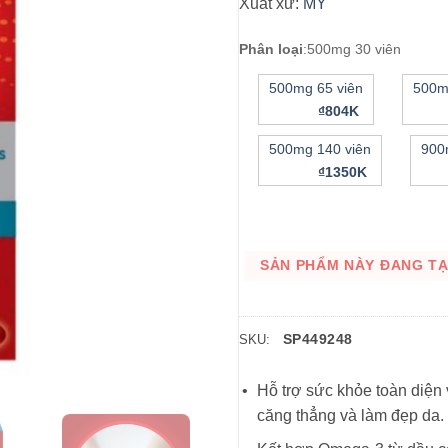
Xuất xứ:
MỸ
Phân loại
:
500mg 30 viên
500mg 65 viên
500m
₫804K
500mg 140 viên
900
₫1350K
SẢN PHẨM NÀY ĐANG TẠM
SP449248
SKU:
Hỗ trợ sức khỏe toàn diện v
căng thẳng và làm đẹp da.