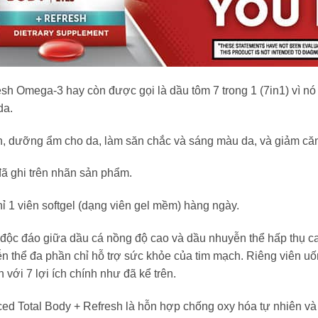
 Omega-3 hay còn được gọi là dầu tôm 7 trong 1 (7in1) vì nó ma
da.
n, dưỡng ẩm cho da, làm săn chắc và sáng màu da, và giảm că
đã ghi trên nhãn sản phẩm.
ỉ 1 viên softgel (dạng viên gel mềm) hàng ngày.
ộc đáo giữa dầu cá nồng độ cao và dầu nhuyễn thể hấp thụ cao
n thể đa phần chỉ hỗ trợ sức khỏe của tim mạch. Riêng viên 
 với 7 lợi ích chính như đã kể trên.
d Total Body + Refresh là hỗn hợp chống oxy hóa tự nhiên và