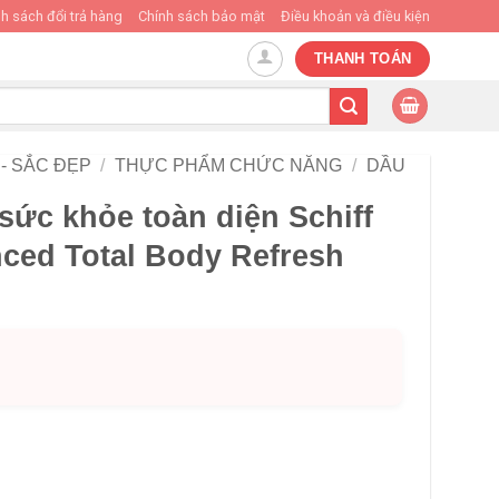
h sách đổi trả hàng
Chính sách bảo mật
Điều khoản và điều kiện
THANH TOÁN
- SẮC ĐẸP
/
THỰC PHẨM CHỨC NĂNG
/
DẦU
sức khỏe toàn diện Schiff
ed Total Body Refresh