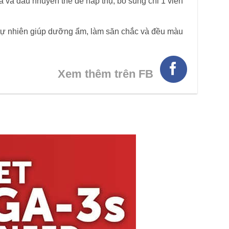
 và dầu nhuyễn thể dễ hấp thụ, bổ sung chỉ 1 viên
tự nhiên giúp dưỡng ẩm, làm săn chắc và đều màu
Xem thêm trên FB