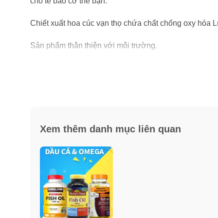
cho tế bào cơ thể bạn.
Chiết xuất hoa cúc vạn thọ chứa chất chống oxy hóa L
Sản phẩm thân thiện với môi trường.
Krill là một trong những sinh vật phong phú và bền 
những nơi khác. Sản phẩm này đến từ một ngành thủy
Các viên nang mềm hòa tan chắc chắn được pha chế để 
Xem thêm danh mục liên quan