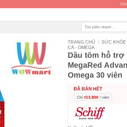
Chín
Tìm
kiếm:
TRANG CHỦ
/
SỨC KHỎE 
CÁ - OMEGA
Dầu tôm hỗ trợ 
MegaRed Advanc
Omega 30 viên
ĐÃ BÁN HẾT
Chỉ
₫13,800
/
viên