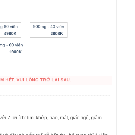
g 80 viên
900mg - 40 viên
₫980K
₫808K
mg - 60 viên
₫900K
HÌNH THẬT
 HẾT. VUI LÒNG TRỞ LẠI SAU.
ới 7 lợi ích: tim, khớp, não, mắt, giấc ngủ, giảm