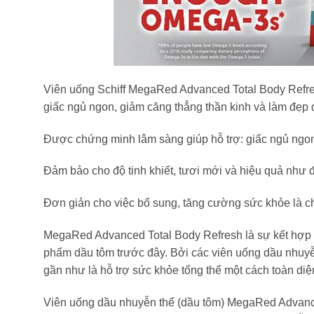
Viên uống Schiff MegaRed Advanced Total Body Refresh
giấc ngủ ngon, giảm căng thẳng thần kinh và làm đẹp 
Được chứng minh lâm sàng giúp hỗ trợ: giấc ngủ ngo
Đảm bảo cho độ tinh khiết, tươi mới và hiệu quả như 
Đơn giản cho việc bổ sung, tăng cường sức khỏe là ch
MegaRed Advanced Total Body Refresh là sự kết hợp đ
phẩm dầu tôm trước đây. Bởi các viên uống dầu nhuyễ
gần như là hỗ trợ sức khỏe tổng thể một cách toàn diện
Viên uống dầu nhuyễn thể (dầu tôm) MegaRed Advance