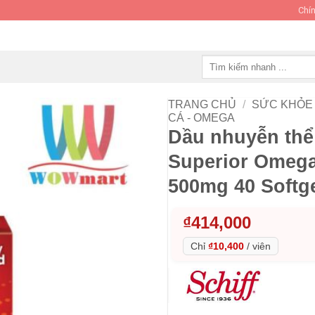
Chín
Tìm
kiếm:
TRANG CHỦ
/
SỨC KHỎE 
CÁ - OMEGA
Dầu nhuyễn thể
Superior Omega-
500mg 40 Softg
₫
414,000
Chỉ
₫10,400
/
viên