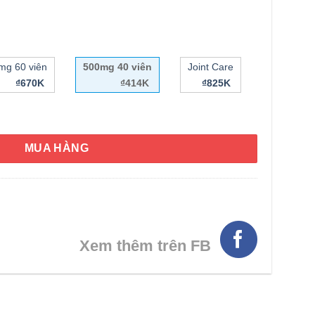
mg 60 viên
500mg 40 viên
Joint Care
₫670K
₫414K
₫825K
ff MegaRed Superior Omega-3 Krill-Oil Extra Strength 500mg 40 S
MUA HÀNG
HÌNH THẬT
Xem thêm trên FB