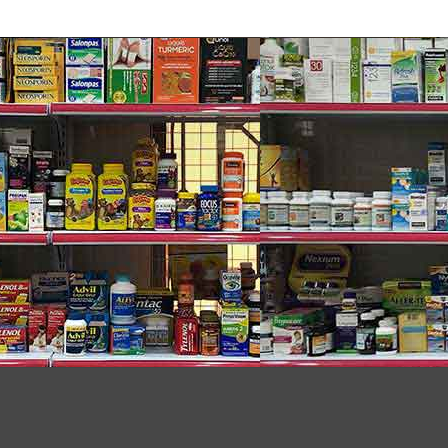
ày cho phép MegaRed dễ dàng được nhận ra và sử
trong dạ dày của bạn nên nó không để lại dư vị