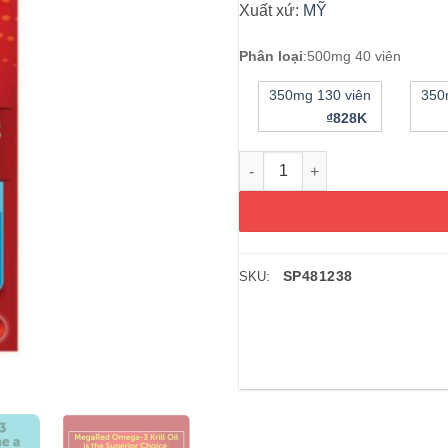
Xuất xứ:
MỸ
Phân loại
:
500mg 40 viên
350mg 130 viên
350
₫828K
Dầu nhuyễn thể (dầu tôm) Schi
SP481238
SKU: