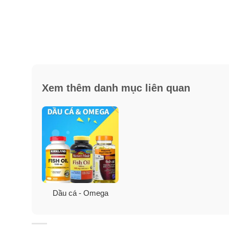
Xem thêm danh mục liên quan
Dầu
Tại sao bạn phải chọn dầu nhuy
Strength 500mg?
Dầu cá - Omega
Sự tinh khiết
MegaRed tinh khiết hơn gấp 3 lần so với dầu nhuyễn th