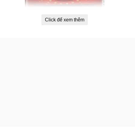
Click để xem thêm
 tôm Schiff MegaRed Superior Omega-3 Krill-Oil Extra Strength 500m
80 viên
ễn thể (dầu tôm) Schiff MegaRed Sup
ể thông thường. Muối và các tạp chất khác được loại bỏ để cun