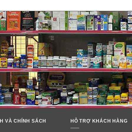
Softgel nhẹ hơn, mờ mờ trong trong hơn.
phospholipid, giống như màng tế bào của cơ thể bạn. Điều n
phân hủy trong vòng một giờ. Dầu nhuyễn thể dễ dàng hòa tan 
á.
H VÀ CHÍNH SÁCH
HỖ TRỢ KHÁCH HÀNG