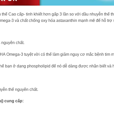
 thể Cao cấp- tinh khiết hơn gấp 3 lần so với dầu nhuyễn thể t
 omega-3 và chất chống oxy hóa astaxanthin mạnh mẽ để hỗ trợ
nguyên chất.
DHA Omega-3 tuyệt vời có thể làm giảm nguy cơ mắc bệnh tim 
hể bạn ở dạng phospholipid để nó dễ dàng được nhận biết và h
yễn thể nguyên chất.
ị) cung cấp: