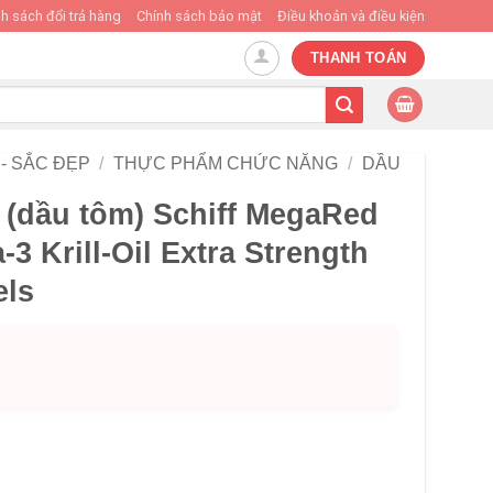
h sách đổi trả hàng
Chính sách bảo mật
Điều khoản và điều kiện
THANH TOÁN
- SẮC ĐẸP
/
THỰC PHẨM CHỨC NĂNG
/
DẦU
 (dầu tôm) Schiff MegaRed
3 Krill-Oil Extra Strength
els