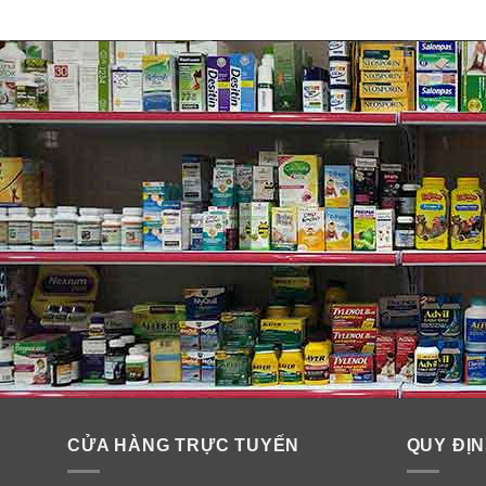
thị trường. Bạn có thể thấy sự khác biệt với một loại 
Sự hấp thụ
MegaRed Omega-3 Krill Oil được vận chuyển ở dạng 
dụng, cho phép hấp thụ dễ dàng.
Không có dư vị tanh
MegaRed sử dụng Softgel dễ hòa tan được pha chế để 
khó chịu mà bạn có thể trải nghiệm với lợi ích từ dầu c
CỬA HÀNG TRỰC TUYẾN
QUY ĐỊN