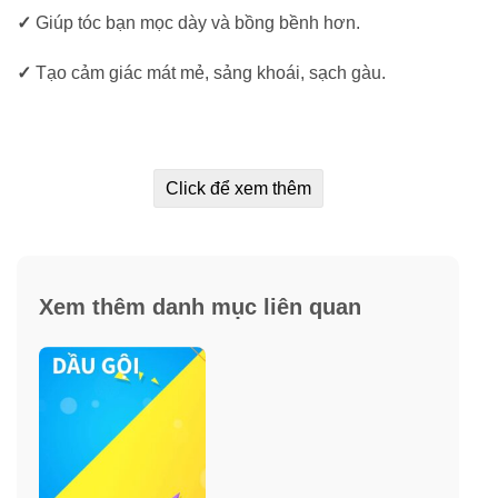
✓
Giúp tóc bạn mọc dày và bồng bềnh hơn.
✓
Tạo cảm giác mát mẻ, sảng khoái, sạch gàu.
Hướng dẫn sử dụng dầu gội trị gàu cho
Click để xem thêm
nam giới H&S For Men Medicated Volume
Up
Làm ướt tóc.
Xem thêm danh mục liên quan
Cho một lượng vừa đủ dầu gội trị ra lòng bàn tay,
massage nhẹ nhàng trên da đầu trong vài phút.
Xả sạch với nước.