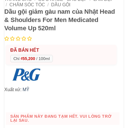
/
CHĂM SÓC TÓC
/
DẦU GỘI
Dầu gội giảm gàu nam của Nhật Head
& Shoulders For Men Medicated
Volume Up 520ml
ĐÃ BÁN HẾT
Chỉ
₫55,200
/
100ml
Xuất xứ:
MỸ
SẢN PHẨM NÀY ĐANG TẠM HẾT. VUI LÒNG TRỞ
LẠI SAU.