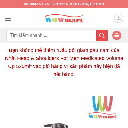
Bỏ
WOWMART.VN | CHUYÊN HÀNG NHẬP KHẨU
qua
nội
dung
Tìm
kiếm:
Bạn không thể thêm "Dầu gội giảm gàu nam của
Nhật Head & Shoulders For Men Medicated Volume
Up 520ml" vào giỏ hàng vì sản phẩm này hiện đã
hết hàng.