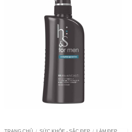
TRANG CHỦ
/
SỨC KHỎE - SẮC ĐẸP
/
LÀM ĐẸP