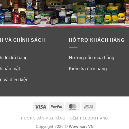
 liên quan đến omega-3. Vì lý do này, nhiều chuyên gia khuyên 
H VÀ CHÍNH SÁCH
HỖ TRỢ KHÁCH HÀNG
 đổi trả hàng
Hướng dẫn mua hàng
h bảo mật
Kiểm tra đơn hàng
n và điều kiện
Visa
PayPal
MasterCard
Cash
On
HƯỚNG DẪN MUA HÀNG
KIỂM TRA ĐƠN HÀNG
Delivery
Copyright 2026 ©
Wowmart VN