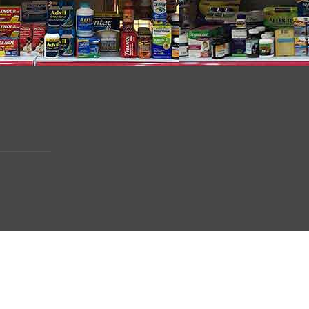
bạn nên tiêu thụ cân bằng tốt hơn hai EFA này.