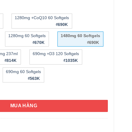
1280mg +CoQ10 60 Softgels
₫690K
1280mg 60 Softgels
1480mg 60 Softgels
₫670K
₫690K
mg 237ml
690mg +D3 120 Softgels
₫814K
₫1035K
HÌNH THẬT
690mg 60 Softgels
₫563K
ls Ultimate Omega Extra 1480mg 60 Softgels số lượng
MUA HÀNG