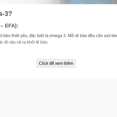
a-3?
 – EFA):
 béo thiết yếu, đặc biệt là omega 3. Mỗi tế bào đều cần axit bé
 đi vào và ra khỏi tế bào.
oại dầu kết hợp có nguồn gốc thực vật thường chứa alpha-linol
Click để xem thêm
, nho đen, cây gai dầu, hạt bí ngô, hoa anh thảo, hoa hướng dư
thu, cá ngừ hoặc cá hồi. Những loại dầu này mang lại lợi ích b
 khác.
a 3. Đây là một thành phần thiết yếu của não và hệ thần kinh 
ào thần kinh giao tiếp và các thụ thể ánh sáng của mắt.