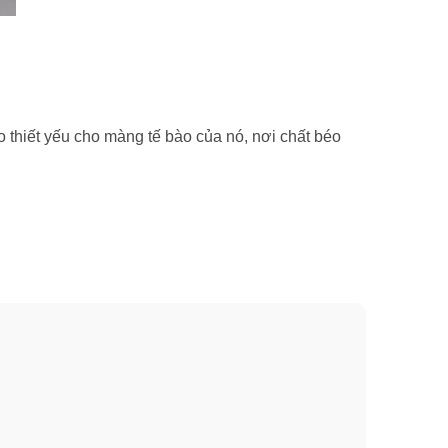
o thiết yếu cho màng tế bào của nó, nơi chất béo
enic acid, ALA, cho omega 3, gamma-linolenic acid
ơng hoặc cây rum. Một số loại dầu kết hợp bao gồm
ổ sung là chứa docosahexanoic acid, DHA và
trung ương. Nó dường như tập trung ở những khu vực