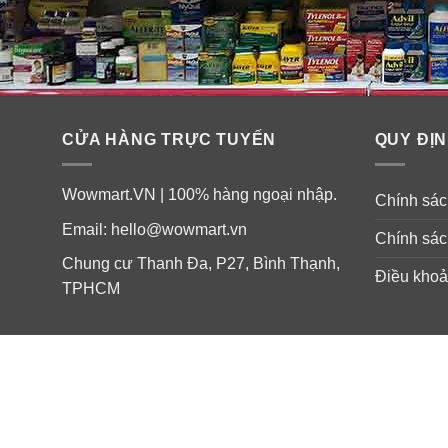
qua mà không có báo cáo về một lợi ích sức khỏe khác
CỬA HÀNG TRỰC TUYẾN
QUY ĐỊN
Wowmart.VN | 100% hàng ngoại nhập.
Chính sách
Email:
hello@wowmart.vn
Chính sác
Chung cư Thanh Đa, P27, Bình Thạnh,
Điều khoả
TPHCM