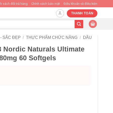
h sách đổi trả hàng
Chính sách bảo mật
Điều khoản và điều kiện
THANH TOÁN
- SẮC ĐẸP
/
THỰC PHẨM CHỨC NĂNG
/
DẦU
 Nordic Naturals Ultimate
80mg 60 Softgels