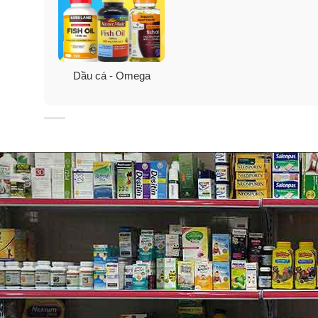
Đây là lý do tại sao thiếu DHA có thể dẫn đến não kém ph
EPA: EFA cho tim:
Dầu cá - Omega
Eicosapentaenoic acid là một axit béo thiết yếu omega 
của một loạt các chất hóa học có nhiệm vụ điều hòa tá
Quá nhiều axit arachidonic dẫn đến đau và viêm trong
xơ vữa động mạch.
Thiếu EPA có thể dẫn đến loạn nhịp tim, cholesterol c
Tại sao các Axit béo lại thiết yếu?
Omega-3 (và omega-6) được gọi là axit béo thiết yếu (
3 phải được lấy từ thực phẩm, do đó làm cho các nguồn
Mặc dù cơ thể cần cả omega-3 và omega-6 để phát tri