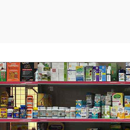
át triển, rối loạn tăng động giảm chú ý, rối loạn học tập, các vấ
3. Đây là một axit béo quan trọng trong việc duy trì sức khỏe ti
c dụng gây viêm của axit arachidonic (arachidonic acid).
 các tình trạng như viêm khớp. Axit arachidonic cũng gây viêm
ao và lão hóa quá mức. EPA đã được sử dụng để cải thiện bệnh 
EFA) vì chúng rất quan trọng đối với sức khỏe. Tuy nhiên, cơ th
 chất béo bên ngoài này trở nên “thiết yếu”.
ển, nhưng hầu hết mọi người tiêu thụ nhiều Omega-6 hơn Omeg