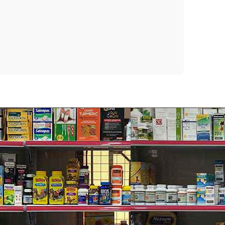
n đề về trí nhớ và phát triển thị lực kém.
m mạch và điều hòa tình trạng viêm. EPA là tiền chất
 ở động mạch và dẫn đến sự phát triển của các mảng
tim, viêm khớp và các tình trạng viêm khác.
ể không thể tự sản xuất chúng. Vì lý do này, omega-
a-3. Tuy nhiên, hầu như không có ngày nào trôi