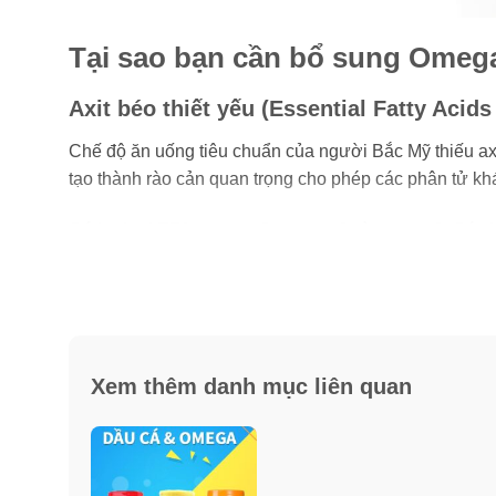
Tại sao bạn cần bổ sung Omeg
Axit béo thiết yếu (Essential Fatty Acids
Chế độ ăn uống tiêu chuẩn của người Bắc Mỹ thiếu axit
tạo thành rào cản quan trọng cho phép các phân tử khác
Có ba loại EFA
: omega 3, omega 6 và omega 9. Các l
(GLA), cho omega 6 và oleic acid, cho omega-9.
Nguồn dầu từ một số loại sau
: hạt lanh, cây lưu ly
dầu cá có nguồn gốc từ cá như cá trích, cá tuyết, cá 
eicosapentaenoic acid, EPA, hai loại axit béo omega 3
Xem thêm danh mục liên quan
DHA: EFA cho não:
Eicosapentaenoic acid là một axit béo thiết yếu omeg
có nhiều hoạt động điện như synaptosome, nơi các tế b