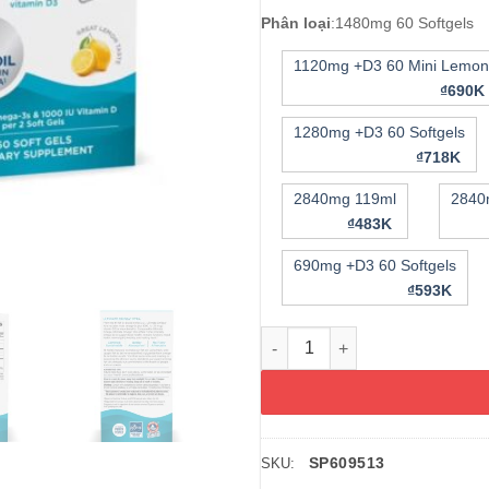
Phân loại
:
1480mg 60 Softgels
1120mg +D3 60 Mini Lemon
₫690K
1280mg +D3 60 Softgels
₫718K
2840mg 119ml
2840
₫483K
690mg +D3 60 Softgels
₫593K
Dầu cá Omega-3 Nordic Natura
SP609513
SKU: