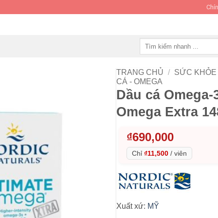
Chín
Tìm
kiếm:
TRANG CHỦ
/
SỨC KHỎE 
CÁ - OMEGA
Dầu cá Omega-3
Omega Extra 14
₫
690,000
Chỉ
₫11,500
/
viên
Xuất xứ:
MỸ