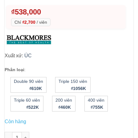
₫
538,000
Chỉ
₫2,700
/
viên
Xuất xứ:
ÚC
Phân loại
:
Double 90 viên
Triple 150 viên
₫610K
₫1056K
Triple 60 viên
200 viên
400 viên
₫522K
₫460K
₫755K
Còn hàng
Dầu cá không mùi Blackmores Omega Mini Double Concentrate