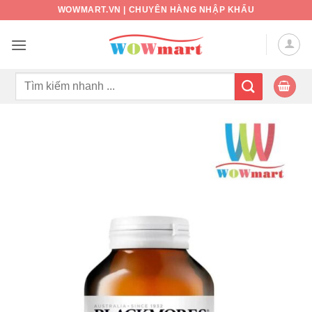
Bỏ
WOWMART.VN | CHUYÊN HÀNG NHẬP KHẨU
qua
nội
dung
Tìm
kiếm: