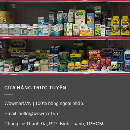
CỬA HÀNG TRỰC TUYẾN
Hướng dẫn sử dụng dầu cá Blackmores
Odourless Fish Oil Mini Capsules
Wowmart.VN | 100% hàng ngoại nhập.
Bổ sung Omega 3:
Email:
hello@wowmart.vn
Người lớn
: Dùng
2 viên
mỗi ngày cùng với bữa ăn.
Hoặc dùng theo chỉ định của bác sĩ.
Chung cư Thanh Đa, P27, Bình Thạnh, TPHCM