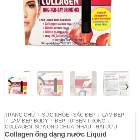
TRANG CHỦ
/
SỨC KHỎE - SẮC ĐẸP
/
LÀM ĐẸP
/
LÀM ĐẸP BODY
/
ĐẸP TỪ BÊN TRONG
/
COLLAGEN, SỮA ONG CHÚA, NHAU THAI CỪU
Collagen ống dạng nước Liquid