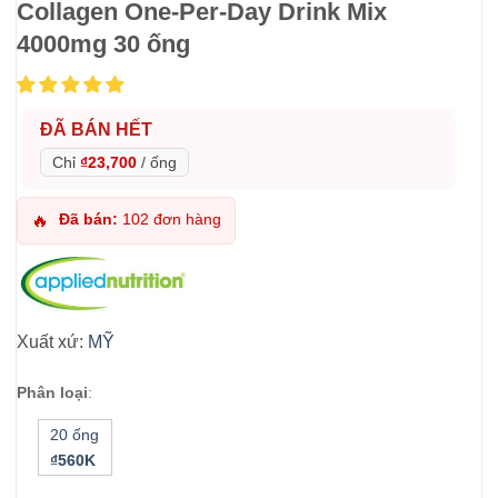
Collagen One-Per-Day Drink Mix
4000mg 30 ống
ĐÃ BÁN HẾT
Chỉ
₫23,700
/
ống
Đã bán:
102 đơn hàng
🔥
Xuất xứ:
MỸ
Phân loại
:
20 ống
₫560K