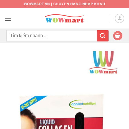
Bỏ
WOWMART.VN | CHUYÊN HÀNG NHẬP KHẨU
qua
nội
dung
Tìm
kiếm: