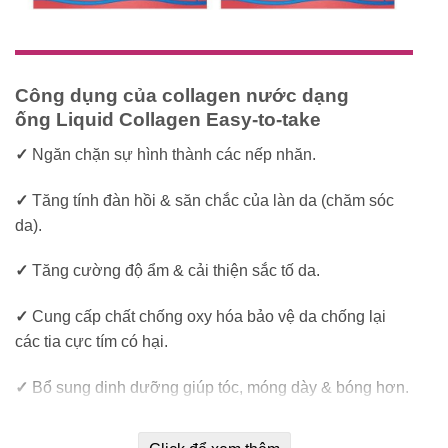
Công dụng của collagen nước dạng
ống
Liquid Collagen Easy-to-take
✓
Ngăn chặn sự hình thành các nếp nhăn.
✓
Tăng tính đàn hồi & săn chắc của làn da (chăm sóc
da).
✓
Tăng cường độ ẩm & cải thiện sắc tố da.
✓
Cung cấp chất chống oxy hóa bảo vệ da chống lại
các tia cực tím có hại.
✓
Bổ sung dinh dưỡng giúp tóc, móng dày & bóng hơn.
✓
Phòng ngừa loãng xương & giảm đau khớp.