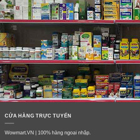
Thành phần có trong collagen nước dạng
ống
Sản phẩm bổ sung đầy đủ các Vitamin và khoáng chất
cần thiết cho cơ thể, bao gồm: Vitamin E 12IU Vitamin A
1875 IU Vitamin C 15mg Vitamin B1 0.21mg Vitamin B3
7.5mg Vitamin B6 0.75mg Vitamin B9 50mcg Vitamin
B12 0.75mcg Biotin 2000mcg Ngoài ra, sản phẩm còn
gồm các dưỡng chất khác như: Horsetail, Antioxidant
Blend ( chất chống Oxy hóa Blend ), Dưỡng chất Silica,
Hydrolyzed Collagen Biotin… giúp bạn luôn có một làn
da căng mịn, tươi sáng và trẻ trung.
CỬA HÀNG TRỰC TUYẾN
Wowmart.VN | 100% hàng ngoại nhập.